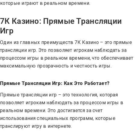
которые играют в реальном времени.
7К Казино: Прямые Трансляции
Игр
Один из главных преимуществ 7К Казино – это прямые
трансляции игр. Это позволяет игрокам наблюдать за
процессом игры в реальном времени, что обеспечивает
максимальную прозрачность и честность игры.
Прямые Трансляции Игр: Как Это Работает?
Прямые трансляции игр – это технология, которая
позволяет игрокам наблюдать за процессом игры в
реальном времени. Это достигается за счет
использования специальных программ, которые
транслируют игру в интернете.