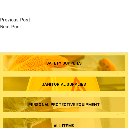
Previous Post
Next Post
SAFETY SUPPLIES
JANITORIAL SUPPLIES
PERSONAL PROTECTIVE EQUIPMENT
ALL ITEMS