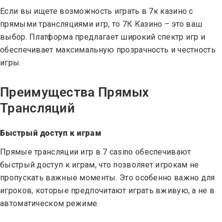
Если вы ищете возможность играть в 7к казино с
прямыми трансляциями игр, то 7К Казино – это ваш
выбор. Платформа предлагает широкий спектр игр и
обеспечивает максимальную прозрачность и честность
игры.
Преимущества Прямых
Трансляций
Быстрый доступ к играм
Прямые трансляции игр в 7 casino обеспечивают
быстрый доступ к играм, что позволяет игрокам не
пропускать важные моменты. Это особенно важно для
игроков, которые предпочитают играть вживую, а не в
автоматическом режиме.