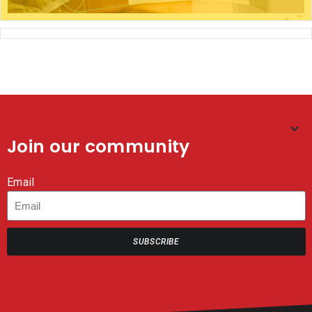
Join our community
Email
SUBSCRIBE