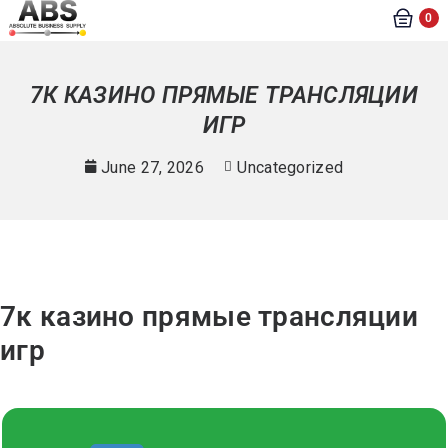
0
7К КАЗИНО ПРЯМЫЕ ТРАНСЛЯЦИИ
ИГР
June 27, 2026
Uncategorized
7к казино прямые трансляции
игр