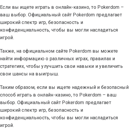
Если вы ищете играть в онлайн-казино, то Pokerdom –
ваш выбор. Официальный сайт Pokerdom предлагает
широкий спектр игр, безопасность и
конфиденциальность, чтобы вы могли насладиться
игрой.
Также, на официальном сайте Pokerdom вы можете
найти информацию о различных играх, правилах и
стратегиях, чтобы улучшить свои навыки и увеличить
свои шансы на выигрыш.
Таким образом, если вы ищете надежный и безопасный
способ играть в онлайн-казино, то Pokerdom – ваш
выбор. Официальный сайт Pokerdom предлагает
широкий спектр игр, безопасность и
конфиденциальность, чтобы вы могли насладиться
игрой.