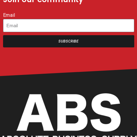
Email
SUBSCRIBE