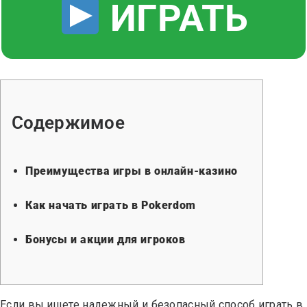
ИГРАТЬ
Содержимое
Преимущества игры в онлайн-казино
Как начать играть в Pokerdom
Бонусы и акции для игроков
Если вы ищете надежный и безопасный способ играть в