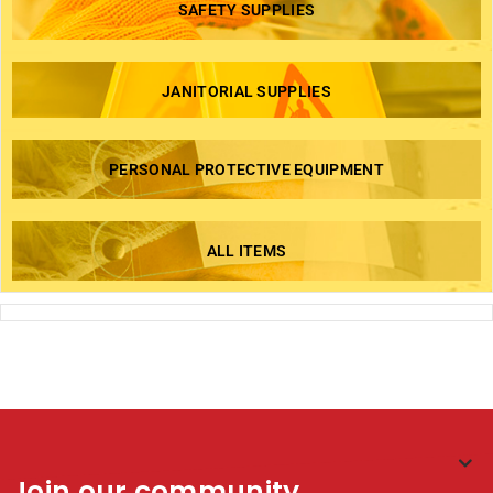
SAFETY SUPPLIES
JANITORIAL SUPPLIES
PERSONAL PROTECTIVE EQUIPMENT
ALL ITEMS
Join our community