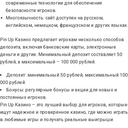
современные технологии для обеспечения
безопасности игроков.
Многоязычность: сайт доступен на русском,
английском, немецком, французском и других языках.
Pin Up Казино предлагает игрокам несколько способов
депозита, включая банковские карты, электронные
деньги и другие. Минимальный депозит составляет 50
рублей, а максимальный – 100 000 рублей.
Депозит: минимальный 50 рублей, максимальный 100
000 рублей.
Бонусы: регулярные бонусы и акции для новых и
постоянных игроков.
Pin Up Казино – это лучший выбор для игроков, которые
ищут надежное и проверенное казино, где можно играть
в любимые игры и получать реальные выигрыши.