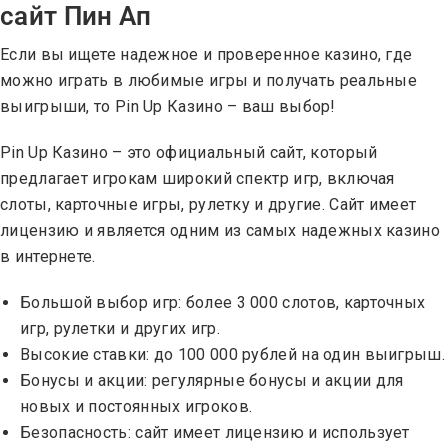
сайт Пин Ап
Если вы ищете надежное и проверенное казино, где
можно играть в любимые игры и получать реальные
выигрыши, то Pin Up Казино – ваш выбор!
Pin Up Казино – это официальный сайт, который
предлагает игрокам широкий спектр игр, включая
слоты, карточные игры, рулетку и другие. Сайт имеет
лицензию и является одним из самых надежных казино
в интернете.
Большой выбор игр: более 3 000 слотов, карточных
игр, рулетки и других игр.
Высокие ставки: до 100 000 рублей на один выигрыш.
Бонусы и акции: регулярные бонусы и акции для
новых и постоянных игроков.
Безопасность: сайт имеет лицензию и использует