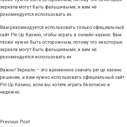
зеркала могут быть фальшивыми, и вам не
рекомендуется использовать их.
Вам рекомендуется использовать только официальный
сайт Pin Up Казино, чтобы играть в онлайн-казино. Вам
также нужно быть осторожным, потому что некоторые
зеркала могут быть фальшивыми, и вам не
рекомендуется использовать их.
Важно! Зеркало – это временное
скачать pin up казино
решение, и вам нужно использовать официальный сайт
Pin Up Казино, если вы хотите играть безопасно и
надежно.
Previous Post