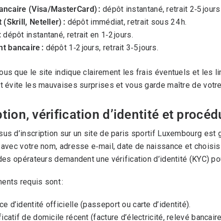
ancaire (Visa/MasterCard) :
dépôt instantané, retrait 2‑5 jour
 (Skrill, Neteller) :
dépôt immédiat, retrait sous 24 h.
:
dépôt instantané, retrait en 1‑2 jours.
t bancaire :
dépôt 1‑2 jours, retrait 3‑5 jours.
us que le site indique clairement les frais éventuels et les l
t évite les mauvaises surprises et vous garde maître de votr
ption, vérification d’identité et procé
us d’inscription sur un site de paris sportif Luxembourg est
 avec votre nom, adresse e‑mail, date de naissance et choisis
 des opérateurs demandent une vérification d’identité (KYC) pou
nts requis sont :
e d’identité officielle (passeport ou carte d’identité).
ficatif de domicile récent (facture d’électricité, relevé bancaire