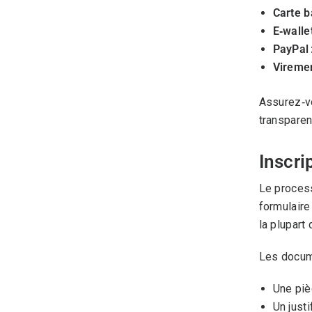
Carte b
E‑wallet
PayPal 
Viremen
Assurez‑vo
transparen
Inscri
Le process
formulaire
la plupart
Les docume
Une pièc
Un justi