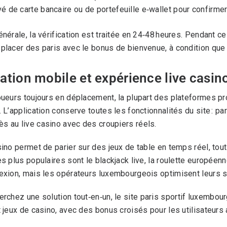
vé de carte bancaire ou de portefeuille e‑wallet pour confirm
énérale, la vérification est traitée en 24‑48 heures. Pendant c
placer des paris avec le bonus de bienvenue, à condition que 
ation mobile et expérience live casin
oueurs toujours en déplacement, la plupart des plateformes p
. L’application conserve toutes les fonctionnalités du site : pa
 au live casino avec des croupiers réels.
sino permet de parier sur des jeux de table en temps réel, tout
es plus populaires sont le blackjack live, la roulette européenn
exion, mais les opérateurs luxembourgeois optimisent leurs s
erchez une solution tout‑en‑un, le
site paris sportif luxembou
t jeux de casino, avec des bonus croisés pour les utilisateurs a