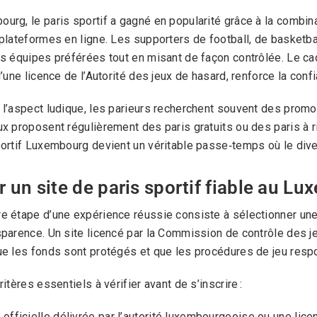
urg, le paris sportif a gagné en popularité grâce à la combina
 plateformes en ligne. Les supporters de football, de basketba
rs équipes préférées tout en misant de façon contrôlée. Le cad
d’une licence de l’Autorité des jeux de hasard, renforce la conf
 l’aspect ludique, les parieurs recherchent souvent des promo
ux proposent régulièrement des paris gratuits ou des paris à ri
portif Luxembourg devient un véritable passe‑temps où le dive
r un site de paris sportif fiable au L
e étape d’une expérience réussie consiste à sélectionner un
sparence. Un site licencé par la Commission de contrôle des j
ue les fonds sont protégés et que les procédures de jeu resp
ritères essentiels à vérifier avant de s’inscrire :
 officielle délivrée par l’autorité luxembourgeoise ou une lice