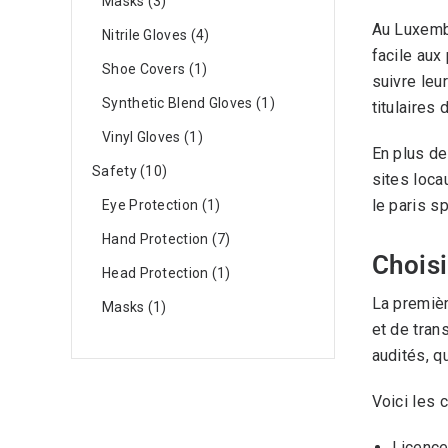
Masks
3
Au Luxembo
Nitrile Gloves
4
facile aux
Shoe Covers
1
suivre leu
Synthetic Blend Gloves
1
titulaires 
Vinyl Gloves
1
En plus de
Safety
10
sites loca
le paris s
Eye Protection
1
Hand Protection
7
Choisi
Head Protection
1
La premièr
Masks
1
et de tran
audités, q
Voici les c
Licence