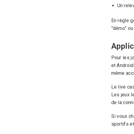
Un rele
En règle g
“démo” ou 
Applic
Pour les j
et Android
même accès
Le live ca
Les jeux l
de la conn
Si vous ch
sportifs e