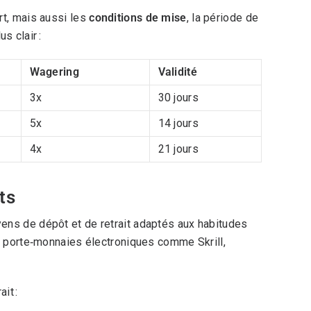
rt, mais aussi les
conditions de mise
, la période de
s clair :
Wagering
Validité
3x
30 jours
5x
14 jours
4x
21 jours
ts
ens de dépôt et de retrait adaptés aux habitudes
s porte‑monnaies électroniques comme Skrill,
it :