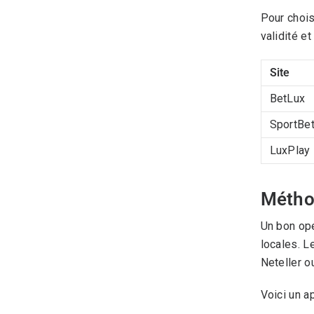
Pour chois
validité et
Site
BetLux
SportBe
LuxPlay
Méthod
Un bon opé
locales. L
Neteller o
Voici un a