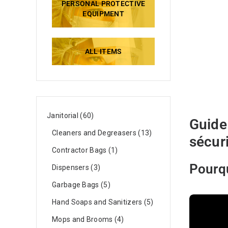
PERSONAL PROTECTIVE
EQUIPMENT
ALL ITEMS
Janitorial
60
Guide
Cleaners and Degreasers
13
sécur
Contractor Bags
1
Pourqu
Dispensers
3
Garbage Bags
5
Hand Soaps and Sanitizers
5
Mops and Brooms
4