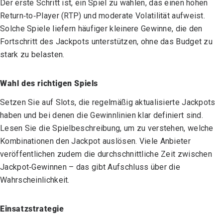
Der erste Schritt ist, ein Spiel zu wählen, das einen hohen
Return‑to‑Player (RTP) und moderate Volatilität aufweist.
Solche Spiele liefern häufiger kleinere Gewinne, die den
Fortschritt des Jackpots unterstützen, ohne das Budget zu
stark zu belasten.
Wahl des richtigen Spiels
Setzen Sie auf Slots, die regelmäßig aktualisierte Jackpots
haben und bei denen die Gewinnlinien klar definiert sind.
Lesen Sie die Spielbeschreibung, um zu verstehen, welche
Kombinationen den Jackpot auslösen. Viele Anbieter
veröffentlichen zudem die durchschnittliche Zeit zwischen
Jackpot‑Gewinnen – das gibt Aufschluss über die
Wahrscheinlichkeit.
Einsatzstrategie