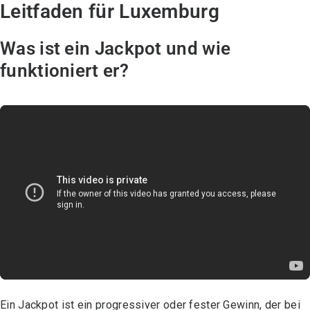
Leitfaden für Luxemburg
Was ist ein Jackpot und wie
funktioniert er?
Ein Jackpot ist ein progressiver oder fester Gewinn, der bei