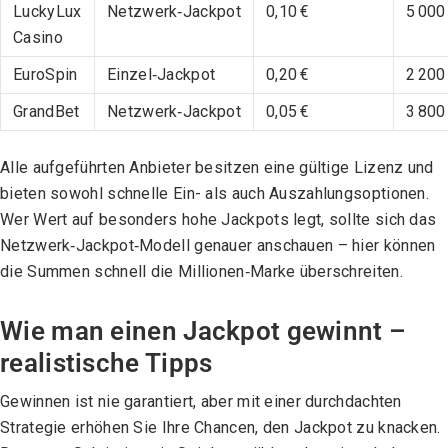
LuckyLux
Netzwerk‑Jackpot
0,10 €
5 000
Casino
EuroSpin
Einzel‑Jackpot
0,20 €
2 200
GrandBet
Netzwerk‑Jackpot
0,05 €
3 800
Alle aufgeführten Anbieter besitzen eine gültige Lizenz und
bieten sowohl schnelle Ein- als auch Auszahlungsoptionen.
Wer Wert auf besonders hohe Jackpots legt, sollte sich das
Netzwerk‑Jackpot‑Modell genauer anschauen – hier können
die Summen schnell die Millionen‑Marke überschreiten.
Wie man einen Jackpot gewinnt –
realistische Tipps
Gewinnen ist nie garantiert, aber mit einer durchdachten
Strategie erhöhen Sie Ihre Chancen, den Jackpot zu knacken.