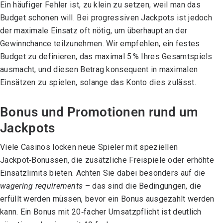
Ein häufiger Fehler ist, zu klein zu setzen, weil man das
Budget schonen will. Bei progressiven Jackpots ist jedoch
der maximale Einsatz oft nötig, um überhaupt an der
Gewinnchance teilzunehmen. Wir empfehlen, ein festes
Budget zu definieren, das maximal 5 % Ihres Gesamtspiels
ausmacht, und diesen Betrag konsequent in maximalen
Einsätzen zu spielen, solange das Konto dies zulässt.
Bonus und Promotionen rund um
Jackpots
Viele Casinos locken neue Spieler mit speziellen
Jackpot‑Bonussen, die zusätzliche Freispiele oder erhöhte
Einsatzlimits bieten. Achten Sie dabei besonders auf die
wagering requirements
– das sind die Bedingungen, die
erfüllt werden müssen, bevor ein Bonus ausgezahlt werden
kann. Ein Bonus mit 20‑facher Umsatzpflicht ist deutlich