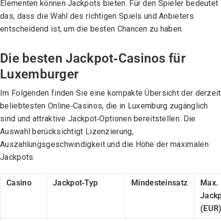
Elementen können Jackpots bieten. Für den Spieler bedeutet
das, dass die Wahl des richtigen Spiels und Anbieters
entscheidend ist, um die besten Chancen zu haben.
Die besten Jackpot‑Casinos für
Luxemburger
Im Folgenden finden Sie eine kompakte Übersicht der derzeit
beliebtesten Online‑Casinos, die in Luxemburg zugänglich
sind und attraktive Jackpot‑Optionen bereitstellen. Die
Auswahl berücksichtigt Lizenzierung,
Auszahlungsgeschwindigkeit und die Höhe der maximalen
Jackpots.
Casino
Jackpot‑Typ
Mindesteinsatz
Max.
Jack
(EUR