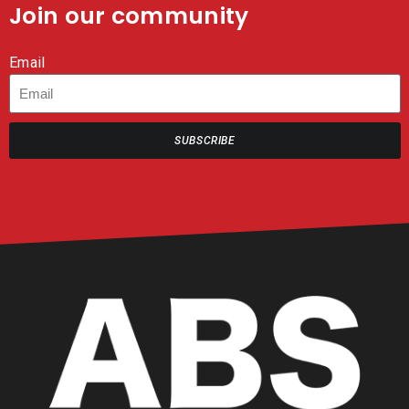
Join our community
Email
SUBSCRIBE