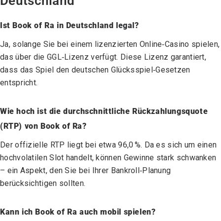
Deutschland
Ist Book of Ra in Deutschland legal?
Ja, solange Sie bei einem lizenzierten Online‑Casino spielen,
das über die GGL‑Lizenz verfügt. Diese Lizenz garantiert,
dass das Spiel den deutschen Glücksspiel‑Gesetzen
entspricht.
Wie hoch ist die durchschnittliche Rückzahlungsquote
(RTP) von Book of Ra?
Der offizielle RTP liegt bei etwa 96,0 %. Da es sich um einen
hochvolatilen Slot handelt, können Gewinne stark schwanken
– ein Aspekt, den Sie bei Ihrer Bankroll‑Planung
berücksichtigen sollten.
Kann ich Book of Ra auch mobil spielen?