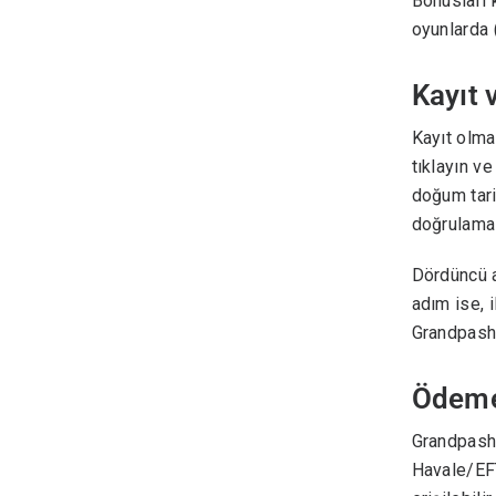
Bonusları 
oyunlarda (
Kayıt 
Kayıt olma
tıklayın ve
doğum tari
doğrulama 
Dördüncü a
adım ise, 
Grandpasha
Ödeme
Grandpasha
Havale/EFT