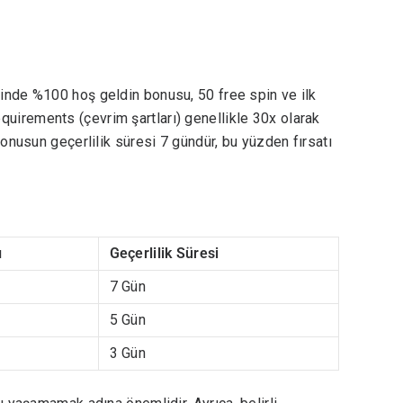
çinde %100 hoş geldin bonusu, 50 free spin ve ilk
uirements (çevrim şartları) genellikle 30x olarak
bonusun geçerlilik süresi 7 gündür, bu yüzden fırsatı
ı
Geçerlilik Süresi
7 Gün
5 Gün
3 Gün