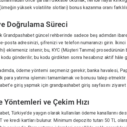
kullanmadan önce şartları dikkatle okumak, ileride hayal kırıklı
örneğin yüksek volatilite slotları) bonus kazanma oranı farklılı
ve Doğrulama Süreci
k Grandpashabet güncel rehberinde sadece beş adımdan ibaretti
 e-posta adresinizi, şifrenizi ve telefon numaranızı girin. İkinci
hi) eklemeniz istenir; bu, KYC (Müşteri Tanıma) prosedürünün b
kodu gönderilir; bu kodu girdikten sonra hesabınız aktif hâle ge
dımda, ödeme yöntemi seçmeniz gerekir; banka havalesi, Papar
ilk para yatırma işlemini tamamlamak ve bonusu talep etmektir
bet’e giriş yapmak için
grandpashabet giriş
sayfasını ziyaret 
 Yöntemleri ve Çekim Hızı
bet, Türkiye’de yaygın olarak kullanılan ödeme kanallarını de
 ve kredi kartları bulunur. Minimum depozito tutarı 50 TL olarak