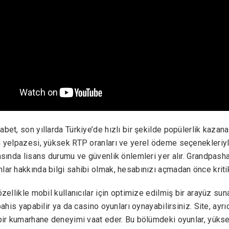
bet, son yıllarda Türkiye’de hızlı bir şekilde popülerlik kazana
 yelpazesi, yüksek RTP oranları ve yerel ödeme seçenekleriyle 
asında lisans durumu ve güvenlik önlemleri yer alır. Grandpash
ar hakkında bilgi sahibi olmak, hesabınızı açmadan önce kritik
özellikle mobil kullanıcılar için optimize edilmiş bir arayüz su
 bahis yapabilir ya da casino oyunları oynayabilirsiniz. Site, ay
bir kumarhane deneyimi vaat eder. Bu bölümdeki oyunlar, yüksek 