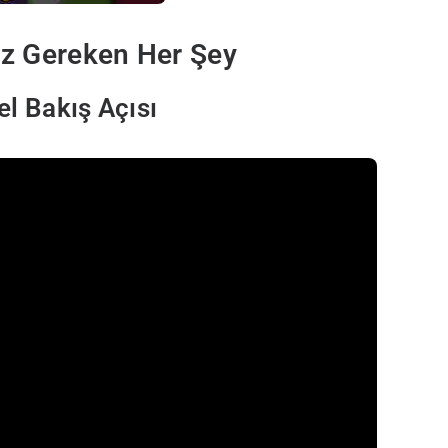
iz Gereken Her Şey
l Bakış Açısı