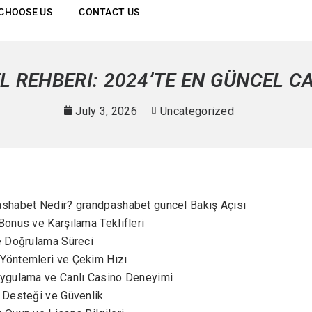
CHOOSE US
CONTACT US
REHBERI: 2024’TE EN GÜNCEL CAS
July 3, 2026
Uncategorized
shabet Nedir? grandpashabet güncel Bakış Açısı
Bonus ve Karşılama Teklifleri
e Doğrulama Süreci
öntemleri ve Çekim Hızı
ygulama ve Canlı Casino Deneyimi
 Desteği ve Güvenlik