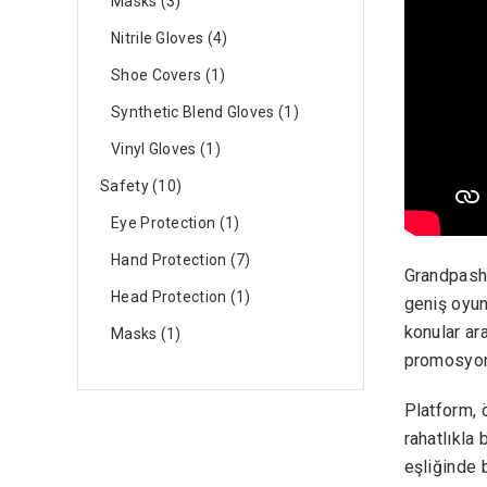
Masks
3
Nitrile Gloves
4
Shoe Covers
1
Synthetic Blend Gloves
1
Vinyl Gloves
1
Safety
10
Eye Protection
1
Hand Protection
7
Grandpasha
Head Protection
1
geniş oyun
konular ar
Masks
1
promosyonl
Platform, 
rahatlıkla
eşliğinde 