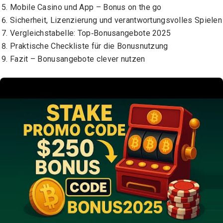
Mobile Casino und App – Bonus on the go
Sicherheit, Lizenzierung und verantwortungsvolles Spielen
Vergleichstabelle: Top‑Bonusangebote 2025
Praktische Checkliste für die Bonusnutzung
Fazit – Bonusangebote clever nutzen