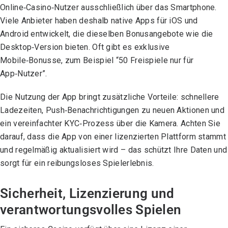
Online‑Casino‑Nutzer ausschließlich über das Smartphone.
Viele Anbieter haben deshalb native Apps für iOS und
Android entwickelt, die dieselben Bonusangebote wie die
Desktop‑Version bieten. Oft gibt es exklusive
Mobile‑Bonusse, zum Beispiel “50 Freispiele nur für
App‑Nutzer”.
Die Nutzung der App bringt zusätzliche Vorteile: schnellere
Ladezeiten, Push‑Benachrichtigungen zu neuen Aktionen und
ein vereinfachter KYC‑Prozess über die Kamera. Achten Sie
darauf, dass die App von einer lizenzierten Plattform stammt
und regelmäßig aktualisiert wird – das schützt Ihre Daten und
sorgt für ein reibungsloses Spielerlebnis.
Sicherheit, Lizenzierung und
verantwortungsvolles Spielen