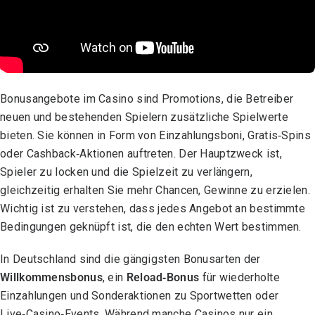
Bonusangebote im Casino sind Promotions, die Betreiber
neuen und bestehenden Spielern zusätzliche Spielwerte
bieten. Sie können in Form von Einzahlungsboni, Gratis‑Spins
oder Cashback‑Aktionen auftreten. Der Hauptzweck ist,
Spieler zu locken und die Spielzeit zu verlängern,
gleichzeitig erhalten Sie mehr Chancen, Gewinne zu erzielen.
Wichtig ist zu verstehen, dass jedes Angebot an bestimmte
Bedingungen geknüpft ist, die den echten Wert bestimmen.
In Deutschland sind die gängigsten Bonusarten der
Willkommensbonus
, ein
Reload‑Bonus
für wiederholte
Einzahlungen und Sonderaktionen zu Sportwetten oder
Live‑Casino‑Events. Während manche Casinos nur ein