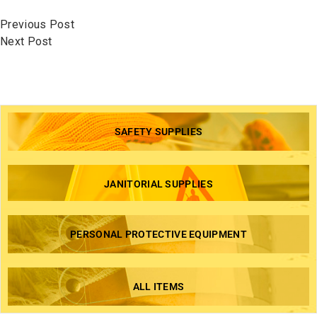
Previous Post
Next Post
SAFETY SUPPLIES
JANITORIAL SUPPLIES
PERSONAL PROTECTIVE EQUIPMENT
ALL ITEMS