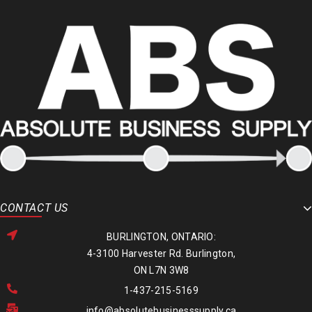
CONTACT US
BURLINGTON, ONTARIO:
4-3100 Harvester Rd. Burlington,
ON L7N 3W8
1-437-215-5169
info@absolutebusinesssupply.ca