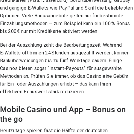
Kreditkarten (Visa, Mastercard), Sofortüberweisung, Giropay
und gängige E‑Wallets wie PayPal und Skrill die beliebtesten
Optionen. Viele Bonusangebote gelten nur für bestimmte
Einzahlungsmethoden – zum Beispiel kann ein 100 % Bonus
bis 200 € nur mit Kreditkarte aktiviert werden.
Bei der Auszahlung zählt die Bearbeitungszeit. Während
E‑Wallets oft binnen 24 Stunden ausgezahlt werden, können
Banküberweisungen bis zu fünf Werktage dauern. Einige
Casinos bieten sogar “Instant‑Payouts” für ausgewählte
Methoden an. Prüfen Sie immer, ob das Casino eine Gebühr
für Ein- oder Auszahlungen erhebt – das kann Ihren
effektiven Bonuswert stark reduzieren.
Mobile Casino und App – Bonus on
the go
Heutzutage spielen fast die Hälfte der deutschen