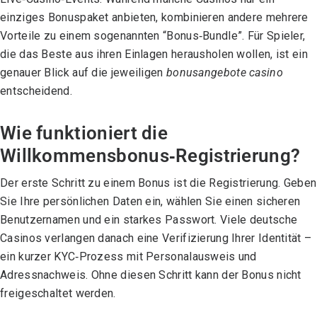
einziges Bonuspaket anbieten, kombinieren andere mehrere
Vorteile zu einem sogenannten “Bonus‑Bundle”. Für Spieler,
die das Beste aus ihren Einlagen herausholen wollen, ist ein
genauer Blick auf die jeweiligen
bonusangebote casino
entscheidend.
Wie funktioniert die
Willkommensbonus‑Registrierung?
Der erste Schritt zu einem Bonus ist die Registrierung. Geben
Sie Ihre persönlichen Daten ein, wählen Sie einen sicheren
Benutzernamen und ein starkes Passwort. Viele deutsche
Casinos verlangen danach eine Verifizierung Ihrer Identität –
ein kurzer KYC‑Prozess mit Personalausweis und
Adressnachweis. Ohne diesen Schritt kann der Bonus nicht
freigeschaltet werden.