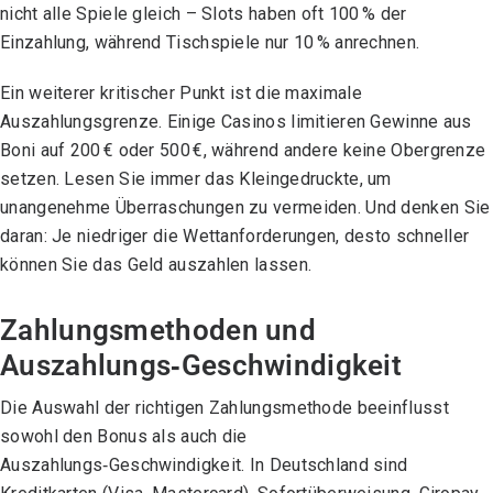
nicht alle Spiele gleich – Slots haben oft 100 % der
Einzahlung, während Tischspiele nur 10 % anrechnen.
Ein weiterer kritischer Punkt ist die maximale
Auszahlungsgrenze. Einige Casinos limitieren Gewinne aus
Boni auf 200 € oder 500 €, während andere keine Obergrenze
setzen. Lesen Sie immer das Kleingedruckte, um
unangenehme Überraschungen zu vermeiden. Und denken Sie
daran: Je niedriger die Wettanforderungen, desto schneller
können Sie das Geld auszahlen lassen.
Zahlungsmethoden und
Auszahlungs‑Geschwindigkeit
Die Auswahl der richtigen Zahlungsmethode beeinflusst
sowohl den Bonus als auch die
Auszahlungs‑Geschwindigkeit. In Deutschland sind