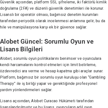
Güvenlik açısından, platform SSL şifreleme, iki faktörlü kimlik
doğrulama (2FA) ve düzenli güvenlik denetimleri ile korunur.
Lisanslı bir operatör olması, bağımsız denetim kurumları
tarafından periyodik olarak incelenmesi anlamına gelir; bu da
hile ve manipülasyona karşı ek bir güvence sağlar.
Alobet Güncel: Sorumlu Oyun ve
Lisans Bilgileri
Alobet, sorumlu oyun politikalarını benimser ve oyunculara
kendi harcamalarını kontrol etmeleri için limit belirleme,
özdevredici ara verme ve hesap kapatma gibi araçlar sunar.
Platform, bağımsız bir sorumlu oyun kuruluşu olan “Gambling
Therapy” ile iş birliği yapar ve gerektiğinde profesyonel
yardım yönlendirmeleri sağlar.
Lisans açısından, Alobet Curacao Hükümeti tarafından
lisanslandırılmıştır ve bu lisans, oyuncuların adil oyun