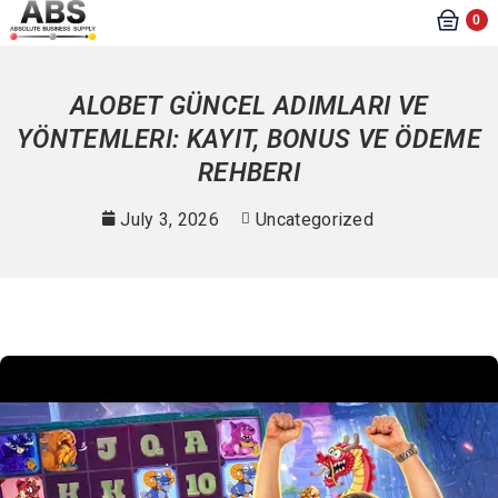
0
ALOBET GÜNCEL ADIMLARI VE
YÖNTEMLERI: KAYIT, BONUS VE ÖDEME
REHBERI
July 3, 2026
Uncategorized