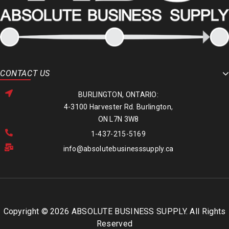
CONTACT US
BURLINGTON, ONTARIO:
4-3100 Harvester Rd. Burlington,
ON L7N 3W8
1-437-215-5169
info@absolutebusinesssupply.ca
Copyright © 2026 ABSOLUTE BUSINESS SUPPLY. All Rights
Reserved