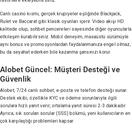
favorilere ekleyebilirsiniz.
Canlı casino kısmı, gerçek krupiyeler eşliğinde Blackjack,
Rulet ve Baccarat gibi klasik oyunları içerir. Video akışı HD
kalitede olup, sohbet pencereleri sayesinde diğer oyuncularla
etkileşim kurabilirsiniz. Mobil deneyim, masaüstü sürümüyle
aynı bonus ve promosyonlardan faydalanmanıza engel olmaz,
bu da seyahat ederken bile kazanma şansınızı korur.
Alobet Güncel: Müşteri Desteği ve
Güvenlik
Alobet, 7/24 canlı sohbet, e‑posta ve telefon desteği sunar.
Destek ekibi, özellikle KYC ve ödeme sorunlarıyla ilgili
sorulara hızlı yanıt verir; ortalama yanıt süresi 2‑3 dakikadır.
Ayrıca, sık sorulan sorular (SSS) bölümü, yeni kullanıcıların en
çok karşılaştığı problemleri kapsar.