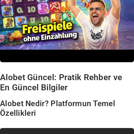
Alobet Güncel: Pratik Rehber ve
En Güncel Bilgiler
Alobet Nedir? Platformun Temel
Özellikleri