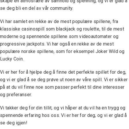
skape en atmosfære av samhold og spenning, og vi er glad å
se deg bli en del av vår community.
Vi har samlet en rekke av de mest populære spillene, fra
klassiske casinospill som blackjack og roulette, til de mest
moderne og spennende spillene som videoautomater og
progressive jackpots. Vi har også en rekke av de mest
populære norske spillene, som for eksempel Joker Wild og
Lucky Coin.
Vi er her for å hjelpe deg å finne det perfekte spillet for deg,
og vi er glad å se deg prøve ut noen av våre spill. Vi er sikker
på at du vil finne noe som passer perfekt til dine interesser
og preferanser.
Vi takker deg for din tillit, og vi håper at du vil ha en trygg og
spennende erfaring hos oss. Vi er her for deg, og vi er glad å
se deg igjen!