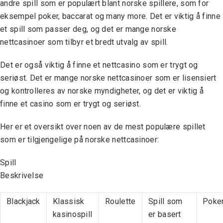
andre spill som er populært blant norske spillere, som for
eksempel poker, baccarat og many more. Det er viktig å finne
et spill som passer deg, og det er mange norske
nettcasinoer som tilbyr et bredt utvalg av spill.
Det er også viktig å finne et nettcasino som er trygt og
seriøst. Det er mange norske nettcasinoer som er lisensiert
og kontrolleres av norske myndigheter, og det er viktig å
finne et casino som er trygt og seriøst.
Her er et oversikt over noen av de mest populære spillet
som er tilgjengelige på norske nettcasinoer:
Spill
Beskrivelse
Blackjack
Klassisk
Roulette
Spill som
Poke
kasinospill
er basert