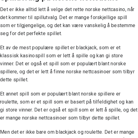
Det er ikke alltid lett å velge det rette norske nettcasino, når
det kommer til spillutvalg. Det er mange forskjellige spill
som er tilgjengelige, og det kan være vanskelig å bestemme
seg for det perfekte spillet.
Et av de mest populære spillet er blackjack, som er et
klassisk kasinospill som er lett å spille og kan gi store
vinner. Det er også et spill som er populært blant norske
spillere, og det er lett å finne norske nettcasinoer som tilbyr
dette spillet.
Et annet spill som er populært blant norske spillere er
roulette, som er et spill som er basert på tilfeldighet og kan
gi store vinner. Det er også et spill som er lett å spille, og det
er mange norske nettcasinoer som tilbyr dette spillet.
Men det er ikke bare om blackjack og roulette. Det er mange