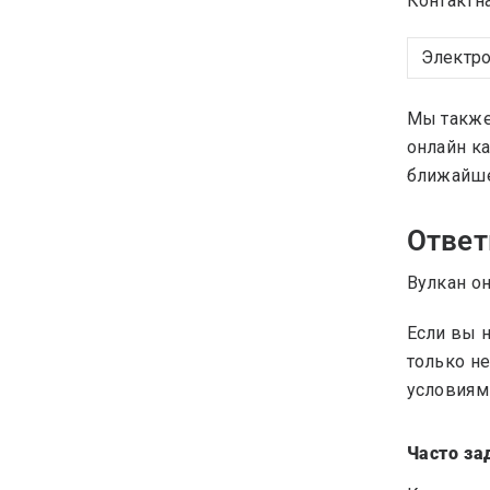
Контактн
Электро
Мы также
онлайн к
ближайше
Ответ
Вулкан он
Если вы н
только н
условиями
Часто з