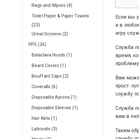
Rags and Wipers
4
Toilet Paper & Paper Towels
Если вы у
и в любом
23
игру слу
Urinal Screens
2
PPE
26
Служба п
Balaclava Hoods
1
время, ко
проблему,
Beard Covers
1
Bouffant Caps
2
Вам може
прост: по
Coveralls
6
службу по
Disposable Aprons
1
Disposable Sleeves
1
Служба п
вам в люб
Hair Nets
1
Labcoats
3
Таким обр
службу по