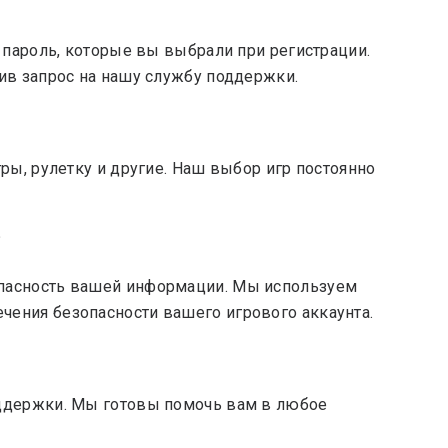
 пароль, которые вы выбрали при регистрации.
ив запрос на нашу службу поддержки.
ры, рулетку и другие. Наш выбор игр постоянно
?
опасность вашей информации. Мы используем
ения безопасности вашего игрового аккаунта.
оддержки. Мы готовы помочь вам в любое