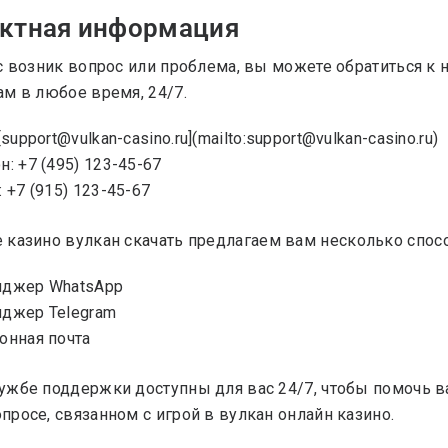
ктная информация
ас возник вопрос или проблема, вы можете обратиться к
м в любое время, 24/7.
[support@vulkan-casino.ru](mailto:support@vulkan-casino.ru)
н: +7 (495) 123-45-67
 +7 (915) 123-45-67
е
казино вулкан скачать
предлагаем вам несколько спосо
нджер WhatsApp
джер Telegram
онная почта
ужбе поддержки доступны для вас 24/7, чтобы помочь 
росе, связанном с игрой в вулкан онлайн казино.