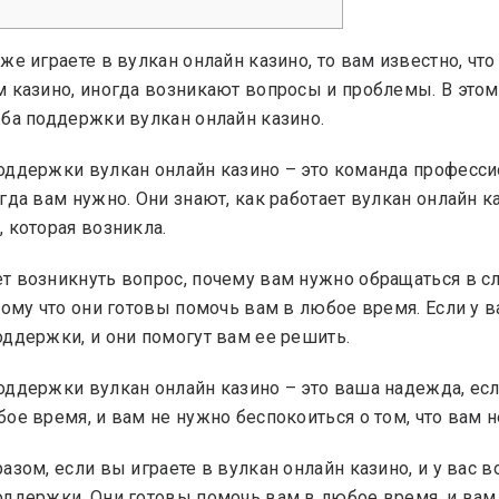
же играете в вулкан онлайн казино, то вам известно, что
 казино, иногда возникают вопросы и проблемы. В этом 
жба поддержки вулкан онлайн казино.
оддержки вулкан онлайн казино – это команда професси
гда вам нужно. Они знают, как работает вулкан онлайн 
 которая возникла.
т возникнуть вопрос, почему вам нужно обращаться в с
тому что они готовы помочь вам в любое время. Если у 
ддержки, и они помогут вам ее решить.
оддержки вулкан онлайн казино – это ваша надежда, есл
ое время, и вам не нужно беспокоиться о том, что вам н
азом, если вы играете в вулкан онлайн казино, и у вас 
ддержки. Они готовы помочь вам в любое время, и вам 