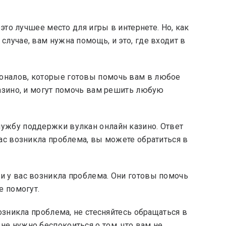
 это лучшее место для игры в интернете. Но, как
случае, вам нужна помощь, и это, где входит в
оналов, которые готовы помочь вам в любое
казино, и могут помочь вам решить любую
лужбу поддержки вулкан онлайн казино. Ответ
вас возникла проблема, вы можете обратиться в
и у вас возникла проблема. Они готовы помочь
е помогут.
возникла проблема, не стесняйтесь обращаться в
не нужно беспокоиться о том, что вам не