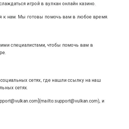
слаждаться игрой в вулкан онлайн казино.
ся к нам. Мы готовы помочь вам в любое время.
шими специалистами, чтобы помочь вам в
ре.
социальных сетях, где нашли ссылку на наш
льных сетях.
ort@vulkan.com](mailto:support@vulkan.com), и