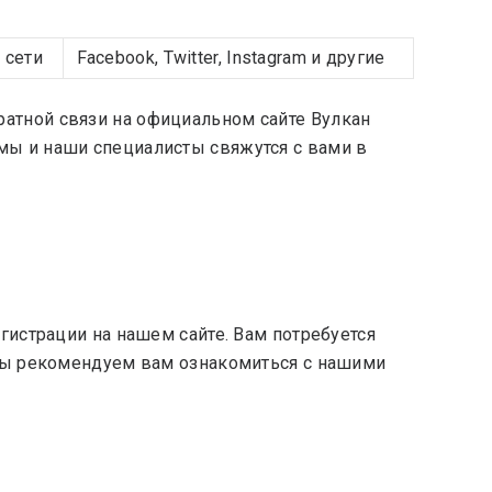
 сети
Facebook, Twitter, Instagram и другие
ратной связи на официальном сайте Вулкан
мы и наши специалисты свяжутся с вами в
егистрации на нашем сайте. Вам потребуется
. Мы рекомендуем вам ознакомиться с нашими