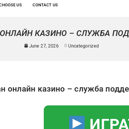
CHOOSE US
CONTACT US
 ОНЛАЙН КАЗИНО – СЛУЖБА ПО
June 27, 2026
Uncategorized
ан онлайн казино – служба подд
ИГРА