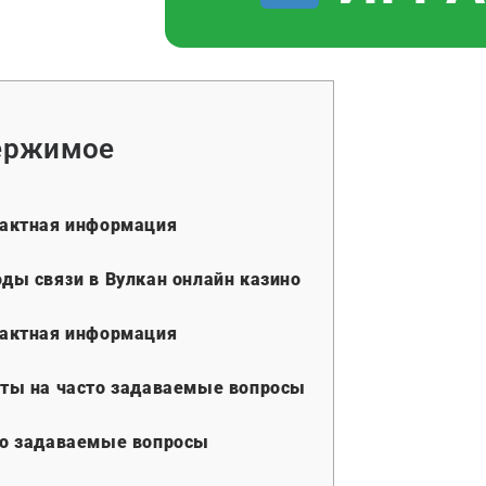
ержимое
актная информация
ды связи в Вулкан онлайн казино
актная информация
ты на часто задаваемые вопросы
о задаваемые вопросы