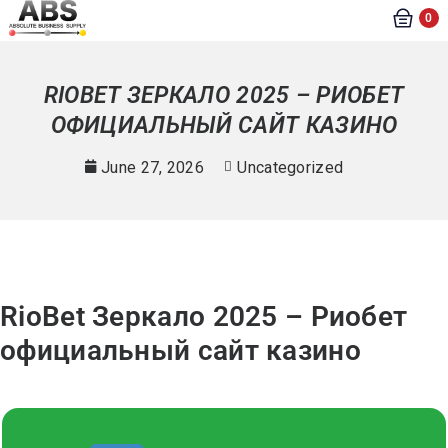
0
RIOBET ЗЕРКАЛО 2025 – РИОБЕТ
ОФИЦИАЛЬНЫЙ САЙТ КАЗИНО
June 27, 2026
Uncategorized
RioBet Зеркало 2025 – Риобет
официальный сайт казино