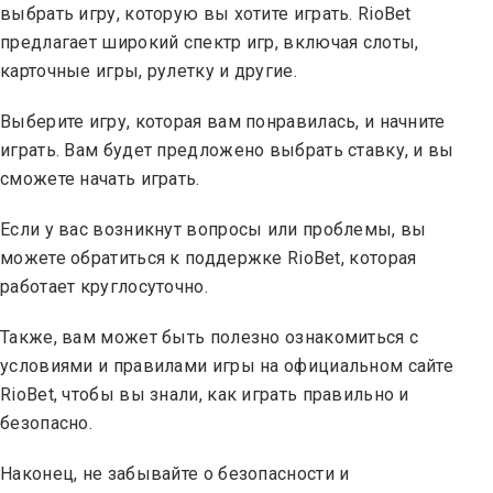
выбрать игру, которую вы хотите играть. RioBet
предлагает широкий спектр игр, включая слоты,
карточные игры, рулетку и другие.
Выберите игру, которая вам понравилась, и начните
играть. Вам будет предложено выбрать ставку, и вы
сможете начать играть.
Если у вас возникнут вопросы или проблемы, вы
можете обратиться к поддержке RioBet, которая
работает круглосуточно.
Также, вам может быть полезно ознакомиться с
условиями и правилами игры на официальном сайте
RioBet, чтобы вы знали, как играть правильно и
безопасно.
Наконец, не забывайте о безопасности и