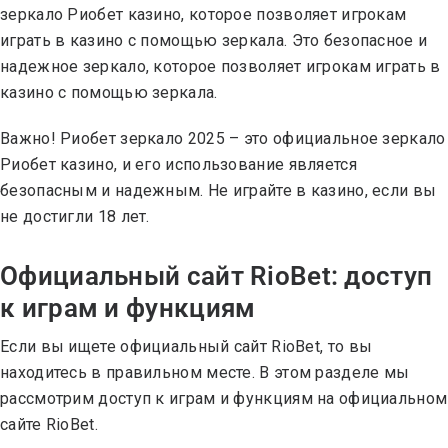
зеркало Риобет казино, которое позволяет игрокам
играть в казино с помощью зеркала. Это безопасное и
надежное зеркало, которое позволяет игрокам играть в
казино с помощью зеркала.
Важно! Риобет зеркало 2025 – это официальное зеркало
Риобет казино, и его использование является
безопасным и надежным. Не играйте в казино, если вы
не достигли 18 лет.
Официальный сайт RioBet: доступ
к играм и функциям
Если вы ищете официальный сайт RioBet, то вы
находитесь в правильном месте. В этом разделе мы
рассмотрим доступ к играм и функциям на официальном
сайте RioBet.