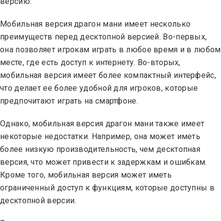
версию.
Мобильная версия драгон мани имеет несколько
преимуществ перед десктопной версией. Во-первых,
она позволяет игрокам играть в любое время и в любом
месте, где есть доступ к интернету. Во-вторых,
мобильная версия имеет более компактный интерфейс,
что делает ее более удобной для игроков, которые
предпочитают играть на смартфоне.
Однако, мобильная версия драгон мани также имеет
некоторые недостатки. Например, она может иметь
более низкую производительность, чем десктопная
версия, что может привести к задержкам и ошибкам.
Кроме того, мобильная версия может иметь
ограниченный доступ к функциям, которые доступны в
десктопной версии.