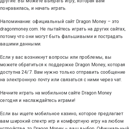
другие. Вы можете выбрать игру, которая вам
понравилась, и начать играть.
Напоминание: официальный сайт Dragon Money – это
dragonmoney.com. Не пытайтесь играть на других сайтах,
потому что они могут быть фальшивыми и пострадать
вашими данными.
Если у вас возникнут вопросы или проблемы, вы
можете обратиться к поддержке Dragon Money, которая
доступна 24/7. Вам нужно только отправить сообщение
на электронную почту или связаться с ними через чат.
Начните играть на мобильном сайте Dragon Money
сегодня и наслаждайтесь играми!
Если вы ищете мобильное казино, которое предлагает
вам широкий спектр игр и комфортную игру на любом
устройстве, то Dragon Money – ваш выбор. Официальный