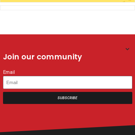
Join our community
Email
SUBSCRIBE