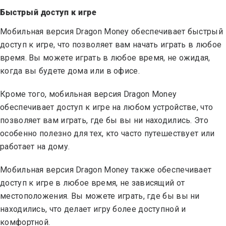
Быстрый доступ к игре
Мобильная версия Dragon Money обеспечивает быстрый
доступ к игре, что позволяет вам начать играть в любое
время. Вы можете играть в любое время, не ожидая,
когда вы будете дома или в офисе.
Кроме того, мобильная версия Dragon Money
обеспечивает доступ к игре на любом устройстве, что
позволяет вам играть, где бы вы ни находились. Это
особенно полезно для тех, кто часто путешествует или
работает на дому.
Мобильная версия Dragon Money также обеспечивает
доступ к игре в любое время, не зависящий от
местоположения. Вы можете играть, где бы вы ни
находились, что делает игру более доступной и
комфортной.