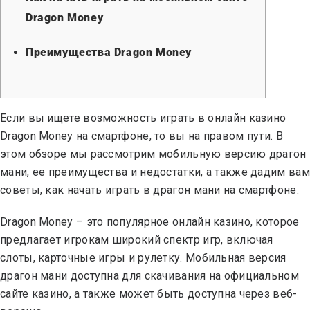
Dragon Money
Преимущества Dragon Money
Если вы ищете возможность играть в онлайн казино
Dragon Money на смартфоне, то вы на правом пути. В
этом обзоре мы рассмотрим мобильную версию драгон
мани, ее преимущества и недостатки, а также дадим вам
советы, как начать играть в драгон мани на смартфоне.
Dragon Money – это популярное онлайн казино, которое
предлагает игрокам широкий спектр игр, включая
слоты, карточные игры и рулетку. Мобильная версия
драгон мани доступна для скачивания на официальном
сайте казино, а также может быть доступна через веб-