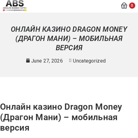
0
ОНЛАЙН КАЗИНО DRAGON MONEY
(ДРАГОН МАНИ) – МОБИЛЬНАЯ
ВЕРСИЯ
June 27, 2026
Uncategorized
Онлайн казино Dragon Money
(Драгон Мани) – мобильная
версия