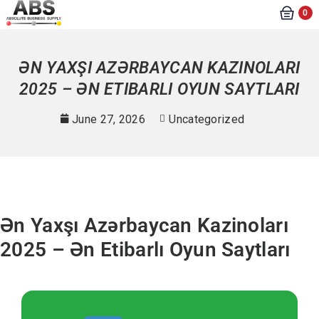
0
ƏN YAXŞI AZƏRBAYCAN KAZINOLARI
2025 – ƏN ETIBARLI OYUN SAYTLARI
June 27, 2026
Uncategorized
Ən Yaxşı Azərbaycan Kazinoları
2025 – Ən Etibarlı Oyun Saytları