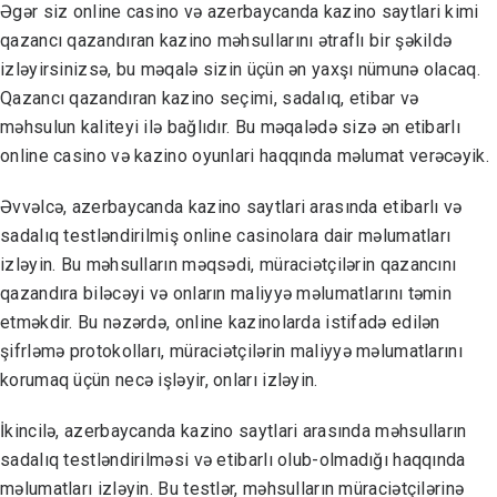
Əgər siz online casino və azerbaycanda kazino saytlari kimi
qazancı qazandıran kazino məhsullarını ətraflı bir şəkildə
izləyirsinizsə, bu məqalə sizin üçün ən yaxşı nümunə olacaq.
Qazancı qazandıran kazino seçimi, sadalıq, etibar və
məhsulun kaliteyi ilə bağlıdır. Bu məqalədə sizə ən etibarlı
online casino və kazino oyunlari haqqında məlumat verəcəyik.
Əvvəlcə, azerbaycanda kazino saytlari arasında etibarlı və
sadalıq testləndirilmiş online casinolara dair məlumatları
izləyin. Bu məhsulların məqsədi, müraciətçilərin qazancını
qazandıra biləcəyi və onların maliyyə məlumatlarını təmin
etməkdir. Bu nəzərdə, online kazinolarda istifadə edilən
şifrləmə protokolları, müraciətçilərin maliyyə məlumatlarını
korumaq üçün necə işləyir, onları izləyin.
İkincilə, azerbaycanda kazino saytlari arasında məhsulların
sadalıq testləndirilməsi və etibarlı olub-olmadığı haqqında
məlumatları izləyin. Bu testlər, məhsulların müraciətçilərinə