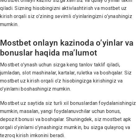
Mostbet onlayn kazino sizga xavfsiz va qulay o’yinlar taklif
qiladi. Sizning hisobingizni aktivlashtirish va mostbet uz
kirish orqali siz o’zining sevimli o’yinlaringizni o’ynashingiz
mumkin.
Mostbet onlayn kazinoda o’yinlar va
bonuslar haqida ma’lumot
Mostbet o’ynash uchun sizga keng tanlov taklif qiladi,
jumladan, slot mashinalar, kartalar, ruletka va boshqalar. Siz
mostbet uz kirish orqali o’z hisobingizga kirishingiz va
o’yinlarni boshashingiz mumkin.
Mostbet uz saytida siz turli xil bonuslardan foydalanishingiz
mumkin, masalan, yangi foydalanuvchilar uchun bonus,
depozit bonusi va boshqalar. Shuningdek, siz mostbet apk
orqali o’yinlarni o’ynashingiz mumkin, bu sizga qulayroq va
tezroq kirish imkonini beradi.