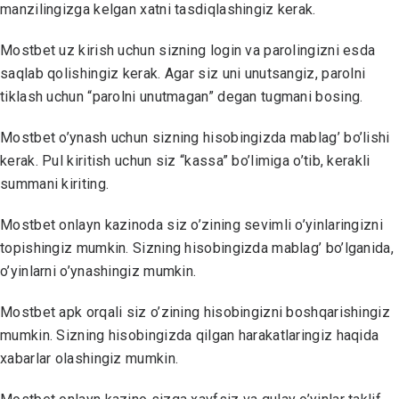
manzilingizga kelgan xatni tasdiqlashingiz kerak.
Mostbet uz kirish uchun sizning login va parolingizni esda
saqlab qolishingiz kerak. Agar siz uni unutsangiz, parolni
tiklash uchun “parolni unutmagan” degan tugmani bosing.
Mostbet o’ynash uchun sizning hisobingizda mablag’ bo’lishi
kerak. Pul kiritish uchun siz “kassa” bo’limiga o’tib, kerakli
summani kiriting.
Mostbet onlayn kazinoda siz o’zining sevimli o’yinlaringizni
topishingiz mumkin. Sizning hisobingizda mablag’ bo’lganida,
o’yinlarni o’ynashingiz mumkin.
Mostbet apk orqali siz o’zining hisobingizni boshqarishingiz
mumkin. Sizning hisobingizda qilgan harakatlaringiz haqida
xabarlar olashingiz mumkin.