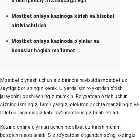
o’tish qanday afzalliklarga ega
Mostbet onlayn kazinoga kirish va hisobni
aktivlashtirish
Mostbet onlayn kazinoda o’yinlar va
bonuslar haqida ma’lumot
Mostbet o’ynash uchun siz birinchi navbatda
mostbet uz
saytiga borishingiz kerak. U yerda siz ro’yxatdan o’tish
jarayonini boshlashingiz mumkin. Ro’yxatdan o’tish uchun
sizning ismingiz, familiyangiz, elektron pochta manzilingiz va
telefon raqamingiz kabi ma’lumotlaringiz talab etiladi.
Kazino online o’yinlari uchun mostbet uz kirish muhim
bosqich hisoblanadi. Siz ro’yxatdan o’tgandan so’ng, o’zingiz