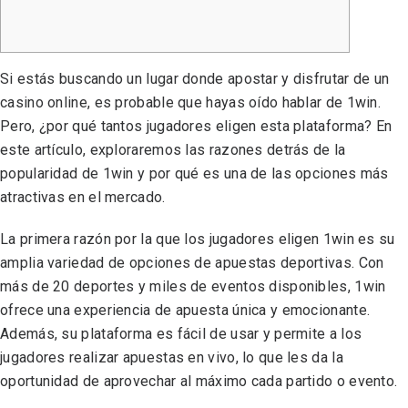
Si estás buscando un lugar donde apostar y disfrutar de un
casino online, es probable que hayas oído hablar de 1win.
Pero, ¿por qué tantos jugadores eligen esta plataforma? En
este artículo, exploraremos las razones detrás de la
popularidad de 1win y por qué es una de las opciones más
atractivas en el mercado.
La primera razón por la que los jugadores eligen 1win es su
amplia variedad de opciones de apuestas deportivas. Con
más de 20 deportes y miles de eventos disponibles, 1win
ofrece una experiencia de apuesta única y emocionante.
Además, su plataforma es fácil de usar y permite a los
jugadores realizar apuestas en vivo, lo que les da la
oportunidad de aprovechar al máximo cada partido o evento.