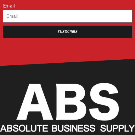
Email
SUBSCRIBE