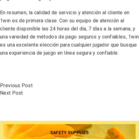
En resumen, la calidad de servicio y atención al cliente en
1win es de primera clase. Con su equipo de atención al
cliente disponible las 24 horas del día, 7 días a la semana, y
una variedad de métodos de pago seguros y confiables, 1win
es una excelente elección para cualquier jugador que busque
una experiencia de juego en línea segura y confiable.
Previous Post
Next Post
SAFETY SUPPLIES