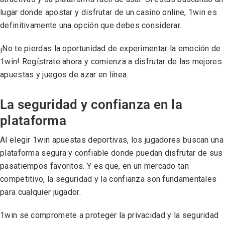
lugar donde apostar y disfrutar de un casino online, 1win es
definitivamente una opción que debes considerar.
¡No te pierdas la oportunidad de experimentar la emoción de
1win! Regístrate ahora y comienza a disfrutar de las mejores
apuestas y juegos de azar en línea.
La seguridad y confianza en la
plataforma
Al elegir 1win apuestas deportivas, los jugadores buscan una
plataforma segura y confiable donde puedan disfrutar de sus
pasatiempos favoritos. Y es que, en un mercado tan
competitivo, la seguridad y la confianza son fundamentales
para cualquier jugador.
1win se compromete a proteger la privacidad y la seguridad