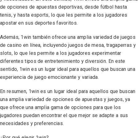
de opciones de apuestas deportivas, desde fútbol hasta
tenis, y hasta esports, lo que les permite a los jugadores
apostar en sus deportes favoritos.
Además, 1win también ofrece una amplia variedad de juegos
de casino en línea, incluyendo juegos de mesa, tragaperras y
slots, lo que les permite a los jugadores experimentar
diferentes tipos de entretenimiento y diversión. En este
sentido, 1win es un lugar ideal para aquellos que buscan una
experiencia de juego emocionante y variada.
En resumen, 1win es un lugar ideal para aquellos que buscan
una amplia variedad de opciones de apuestas y juegos, ya
que ofrece una amplia gama de opciones para que los
jugadores puedan encontrar el que mejor se adapte a sus
necesidades y preferencias.
¿Por qué elegir 1win?