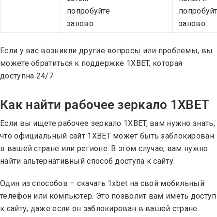
попробуйте
попробуй
заново.
заново.
Если у вас возникли другие вопросы или проблемы, вы
можете обратиться к поддержке 1XBET, которая
доступна 24/7.
Как найти рабочее зеркало 1XBET
Если вы ищете рабочее зеркало 1XBET, вам нужно знать,
что официальный сайт 1XBET может быть заблокирован
в вашей стране или регионе. В этом случае, вам нужно
найти альтернативный способ доступа к сайту.
Один из способов – скачать 1xbet на свой мобильный
телефон или компьютер. Это позволит вам иметь доступ
к сайту, даже если он заблокирован в вашей стране.