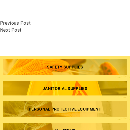
Previous Post
Next Post
SAFETY SUPPLIES
JANITORIAL SUPPLIES
PERSONAL PROTECTIVE EQUIPMENT