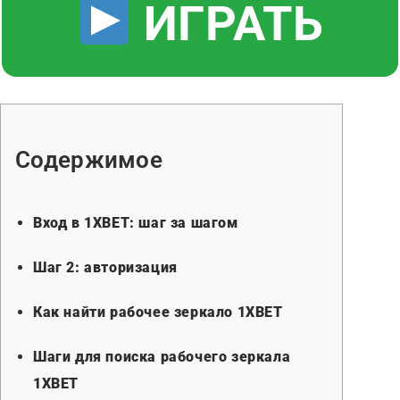
ИГРАТЬ
Содержимое
Вход в 1XBET: шаг за шагом
Шаг 2: авторизация
Как найти рабочее зеркало 1XBET
Шаги для поиска рабочего зеркала
1XBET