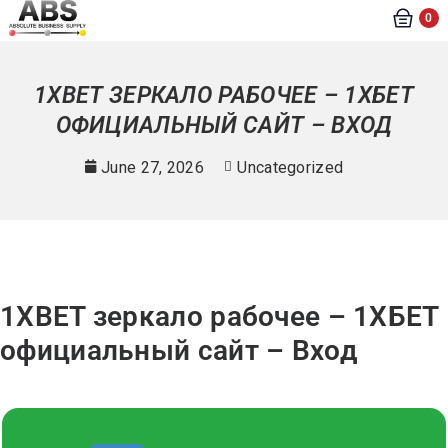
0
1XBET ЗЕРКАЛО РАБОЧЕЕ – 1ХБЕТ
ОФИЦИАЛЬНЫЙ САЙТ – ВХОД
June 27, 2026
Uncategorized
1XBET зеркало рабочее – 1ХБЕТ
официальный сайт – Вход