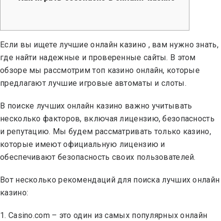
Если вы ищете лучшие
онлайн казино
, вам нужно знать,
где найти надежные и проверенные сайты. В этом
обзоре мы рассмотрим топ казино онлайн, которые
предлагают лучшие игровые автоматы и слоты.
В поиске лучших онлайн казино важно учитывать
несколько факторов, включая лицензию, безопасность
и репутацию. Мы будем рассматривать только казино,
которые имеют официальную лицензию и
обеспечивают безопасность своих пользователей.
Вот несколько рекомендаций для поиска лучших онлайн
казино:
1. Casino.com – это один из самых популярных онлайн