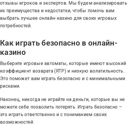
отзывы игроков и экспертов. Мы будем анализировать
их преимущества и недостатки, чтобы помочь вам
выбрать лучшее онлайн-казино для своих игровых
потребностей.
Как играть безопасно в онлайн-
казино
Выберите игровые автоматы, которые имеют высокий
коэффициент возврата (RTP) и низкую волатильность.
Это поможет вам играть безопасно и с минимальными
рисками.
Наконец, никогда не играйте на деньги, которые вы не
можете себе позволить потерять. Играть безопасно –
это играть ответственно и с пониманием своих
возможностей.