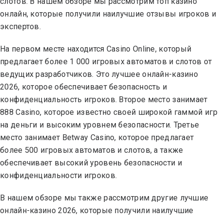
слотов. В нашем обзоре мы рассмотрим топ казино
онлайн, которые получили наилучшие отзывы игроков и
экспертов.
На первом месте находится Casino Online, который
предлагает более 1 000 игровых автоматов и слотов от
ведущих разработчиков. Это лучшее онлайн-казино
2026, которое обеспечивает безопасность и
конфиденциальность игроков. Второе место занимает
888 Casino, которое известно своей широкой гаммой игр
на деньги и высоким уровнем безопасности. Третье
место занимает Betway Casino, которое предлагает
более 500 игровых автоматов и слотов, а также
обеспечивает высокий уровень безопасности и
конфиденциальности игроков.
В нашем обзоре мы также рассмотрим другие лучшие
онлайн-казино 2026, которые получили наилучшие