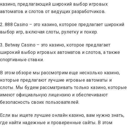
казино, предлагающий широкий выбор игровых
автоматов и слотов от ведущих разработчиков.
2. 888 Casino – это казино, которое предлагает широкий
выбор игр, включая слоты, рулетку и покер.
3. Betway Casino – это казино, которое предлагает
широкий выбор игровых автоматов и слотов, а также
спортивные ставки.
В этом обзоре мы рассмотрим еще несколько казино,
которые предлагают лучшие игровые автоматы и
слоты. Мы будем рассматривать только казино, которые
имеют официальную лицензию и обеспечивают
безопасность своих пользователей.
Если вы ищете лучшие онлайн казино, вам нужно знать,
где найти надежные и проверенные сайты. В этом