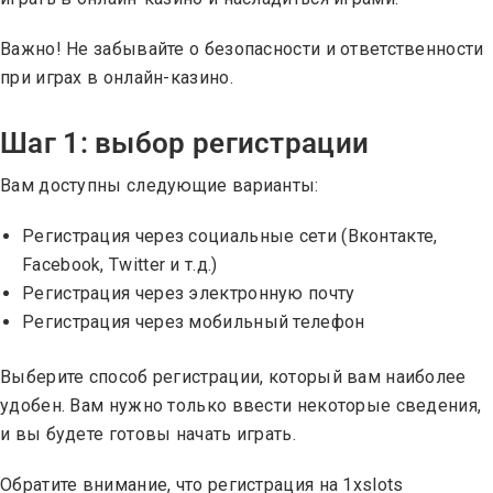
Важно! Не забывайте о безопасности и ответственности
при играх в онлайн-казино.
Шаг 1: выбор регистрации
Вам доступны следующие варианты:
Регистрация через социальные сети (Вконтакте,
Facebook, Twitter и т.д.)
Регистрация через электронную почту
Регистрация через мобильный телефон
Выберите способ регистрации, который вам наиболее
удобен. Вам нужно только ввести некоторые сведения,
и вы будете готовы начать играть.
Обратите внимание, что регистрация на 1xslots