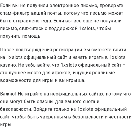
Если вы не получили электронное письмо, проверьте
спам-фильтр вашей почты, потому что письмо может
быть отправлено туда. Если вы все еще не получили
письмо, свяжитесь с поддержкой 1xslots, чтобы
получить помощь.
После подтверждения регистрации вы сможете войти
на 1xslots официальный сайт и начать играть в 1xslots
казино. Не забывайте, что 1xslots официальный сайт –
это лучшее место для игроков, ищущих реальные
возможности для игры и выигрыша.
Важно! Не играйте на неофициальных сайтах, потому что
они могут быть опасны для вашего счета и
безопасности. Войдите только на 1xslots официальный
сайт, чтобы быть уверенным в безопасности и честности
игры.