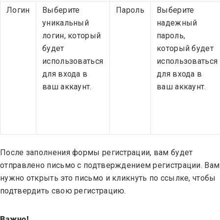
Логин
Выберите
Пароль
Выберите
уникальный
надежный
логин, который
пароль,
будет
который будет
использоваться
использоваться
для входа в
для входа в
ваш аккаунт.
ваш аккаунт.
После заполнения формы регистрации, вам будет
отправлено письмо с подтверждением регистрации. Вам
нужно открыть это письмо и кликнуть по ссылке, чтобы
подтвердить свою регистрацию.
Важно!