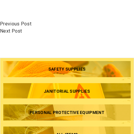
Previous Post
Next Post
SAFETY SUPPLIES
JANITORIAL SUPPLIES
PERSONAL PROTECTIVE EQUIPMENT