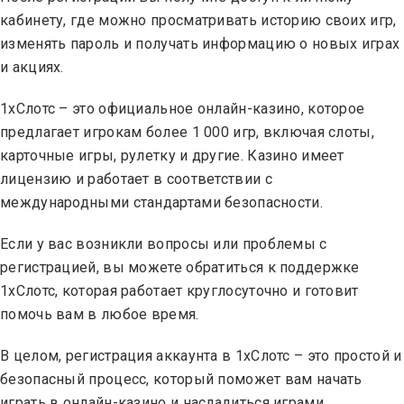
кабинету, где можно просматривать историю своих игр,
изменять пароль и получать информацию о новых играх
и акциях.
1хСлотс – это официальное онлайн-казино, которое
предлагает игрокам более 1 000 игр, включая слоты,
карточные игры, рулетку и другие. Казино имеет
лицензию и работает в соответствии с
международными стандартами безопасности.
Если у вас возникли вопросы или проблемы с
регистрацией, вы можете обратиться к поддержке
1хСлотс, которая работает круглосуточно и готовит
помочь вам в любое время.
В целом, регистрация аккаунта в 1хСлотс – это простой и
безопасный процесс, который поможет вам начать
играть в онлайн-казино и насладиться играми.