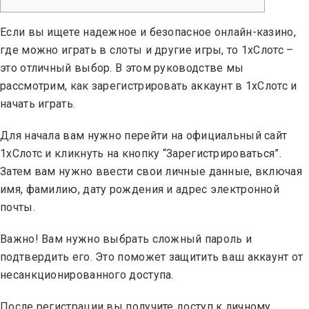
Если вы ищете надежное и безопасное онлайн-казино,
где можно играть в слоты и другие игры, то 1хСлотс –
это отличный выбор. В этом руководстве мы
рассмотрим, как зарегистрировать аккаунт в 1хСлотс и
начать играть.
Для начала вам нужно перейти на официальный сайт
1хСлотс и кликнуть на кнопку “Зарегистрироваться”.
Затем вам нужно ввести свои личные данные, включая
имя, фамилию, дату рождения и адрес электронной
почты.
Важно! Вам нужно выбрать сложный пароль и
подтвердить его. Это поможет защитить ваш аккаунт от
несанкционированного доступа.
После регистрации вы получите доступ к личному