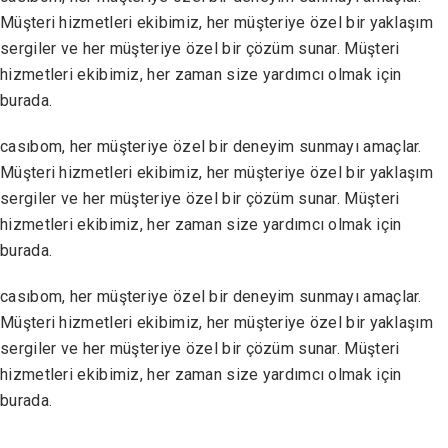
Müşteri hizmetleri ekibimiz, her müşteriye özel bir yaklaşım
sergiler ve her müşteriye özel bir çözüm sunar. Müşteri
hizmetleri ekibimiz, her zaman size yardımcı olmak için
burada.
casıbom, her müşteriye özel bir deneyim sunmayı amaçlar.
Müşteri hizmetleri ekibimiz, her müşteriye özel bir yaklaşım
sergiler ve her müşteriye özel bir çözüm sunar. Müşteri
hizmetleri ekibimiz, her zaman size yardımcı olmak için
burada.
casıbom, her müşteriye özel bir deneyim sunmayı amaçlar.
Müşteri hizmetleri ekibimiz, her müşteriye özel bir yaklaşım
sergiler ve her müşteriye özel bir çözüm sunar. Müşteri
hizmetleri ekibimiz, her zaman size yardımcı olmak için
burada.