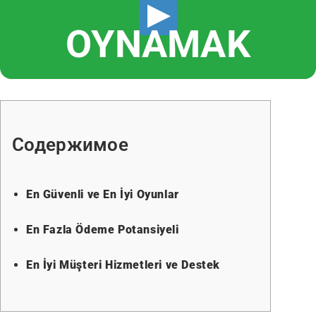
OYNAMAK
Содержимое
En Güvenli ve En İyi Oyunlar
En Fazla Ödeme Potansiyeli
En İyi Müşteri Hizmetleri ve Destek