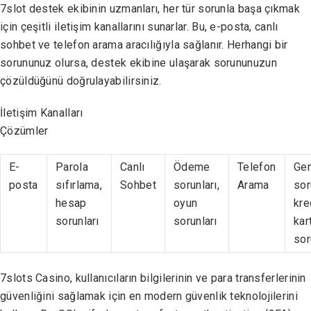
7slot destek ekibinin uzmanları, her tür sorunla başa çıkmak
için çeşitli iletişim kanallarını sunarlar. Bu, e-posta, canlı
sohbet ve telefon arama aracılığıyla sağlanır. Herhangi bir
sorununuz olursa, destek ekibine ulaşarak sorununuzun
çözüldüğünü doğrulayabilirsiniz.
İletişim Kanalları
Çözümler
E-
Parola
Canlı
Ödeme
Telefon
Gen
posta
sıfırlama,
Sohbet
sorunları,
Arama
sor
hesap
oyun
kre
sorunları
sorunları
kar
sor
7slots Casino, kullanıcıların bilgilerinin ve para transferlerinin
güvenliğini sağlamak için en modern güvenlik teknolojilerini