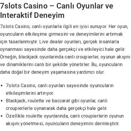
7slots Casino – Canlı Oyunlar ve
Interaktif Deneyim
7slots Casino, canlı oyunlarla ilgili en iyisi sunuyor. Her oyun,
oyuncuların etkileşime girmesini ve deneyimlerini artırmak
için tasarlanmıştır. Live dealer oyunları, gerçek insanlarla
oynanması sayesinde daha gerçekçi ve etkileyici hale gelir.
Örneğin, blackjack oyunlarında canlı croupierler, oyunun akışını
ve dinamiklerini canlı bir şekilde yönetirler. Bu, oyuncuların
daha doğal bir deneyim yaşamasına yardımcı olur.
7slots Casino, canlı oyunları sayesinde oyuncuların
etkileşimlerini artırıyor.
Blackjack, roulette ve baccarat gibi oyunlar, canlı
croupierlerle oynanarak daha gerçekçi hale gelir.
Özellikle roulette oyunlarında, canlı croupierlerin oyunun
akışını yönetmesi, oyuncuların deneyimini derinleştirir.