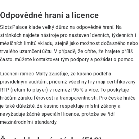
Odpovědné hraní a licence
SlotsPalace klade velký důraz na odpovědné hraní. Na
stránkách najdete nástroje pro nastavení denních, týdenních i
měsíčních limitů vkladu, stejně jako možnost dočasného nebo
trvalého uzamčení účtu. V případě, že cítíte, že hrajete příliš
často, můžete kontaktovat tým podpory a požádat o pomoc.
Licenční rámec Malty zajišťuje, že kasino podléhá
pravidelným auditům, přičemž všechny hry mají certifikovaný
RTP (return to player) v rozmezí 95 % a více. To poskytuje
hráčům záruku férovosti a transparentnosti. Pro české hráče
je také důležité, že kasino respektuje místní zákony a
nevyžaduje žádné speciální licence, protože se řídí
mezinárodními standardy.