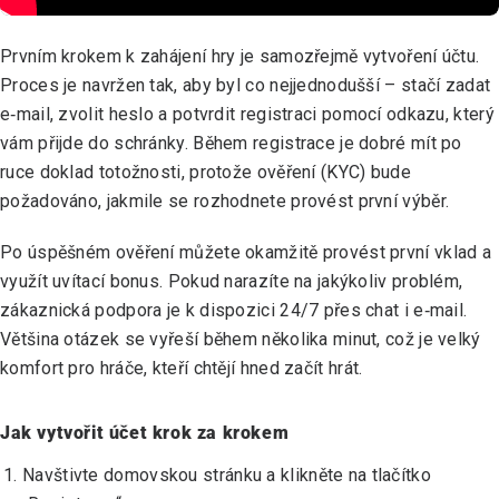
Prvním krokem k zahájení hry je samozřejmě vytvoření účtu.
Proces je navržen tak, aby byl co nejjednodušší – stačí zadat
e‑mail, zvolit heslo a potvrdit registraci pomocí odkazu, který
vám přijde do schránky. Během registrace je dobré mít po
ruce doklad totožnosti, protože ověření (KYC) bude
požadováno, jakmile se rozhodnete provést první výběr.
Po úspěšném ověření můžete okamžitě provést první vklad a
využít uvítací bonus. Pokud narazíte na jakýkoliv problém,
zákaznická podpora je k dispozici 24/7 přes chat i e‑mail.
Většina otázek se vyřeší během několika minut, což je velký
komfort pro hráče, kteří chtějí hned začít hrát.
Jak vytvořit účet krok za krokem
Navštivte domovskou stránku a klikněte na tlačítko