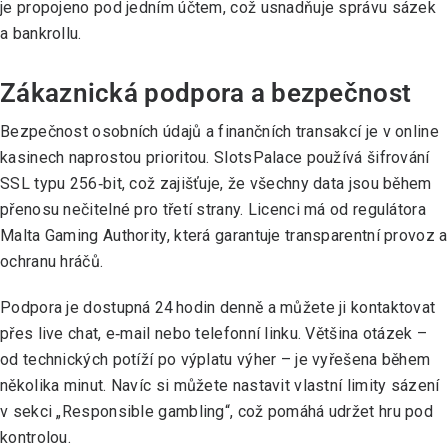
je propojeno pod jedním účtem, což usnadňuje správu sázek
a bankrollu.
Zákaznická podpora a bezpečnost
Bezpečnost osobních údajů a finančních transakcí je v online
kasinech naprostou prioritou. SlotsPalace používá šifrování
SSL typu 256‑bit, což zajišťuje, že všechny data jsou během
přenosu nečitelné pro třetí strany. Licenci má od regulátora
Malta Gaming Authority, která garantuje transparentní provoz a
ochranu hráčů.
Podpora je dostupná 24 hodin denně a můžete ji kontaktovat
přes live chat, e‑mail nebo telefonní linku. Většina otázek –
od technických potíží po výplatu výher – je vyřešena během
několika minut. Navíc si můžete nastavit vlastní limity sázení
v sekci „Responsible gambling“, což pomáhá udržet hru pod
kontrolou.