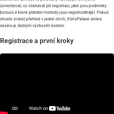
zorientovat, co očekávat při registraci, jaké jsou podmínky
bonusů a které platební metody jsou nejpohodlnější. Pokud
chcete získat přehled v jedné chvíli,
SlotsPalace online
casino
je dobrým výchozím bodem.
Registrace a první kroky