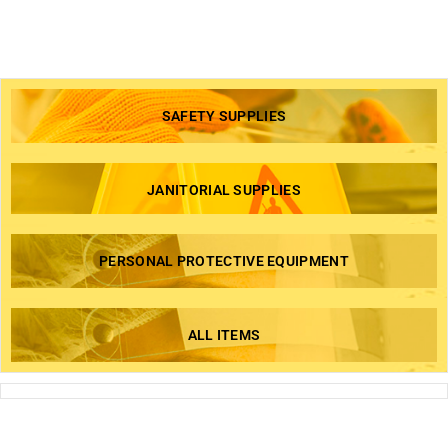
SAFETY SUPPLIES
JANITORIAL SUPPLIES
PERSONAL PROTECTIVE EQUIPMENT
ALL ITEMS