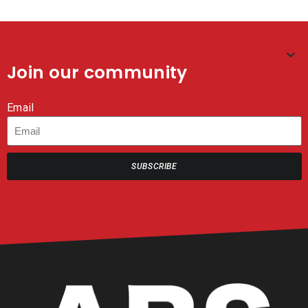
Join our community
Email
SUBSCRIBE