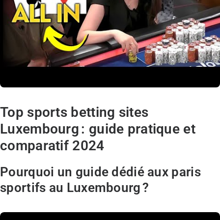
Top sports betting sites
Luxembourg : guide pratique et
comparatif 2024
Pourquoi un guide dédié aux paris
sportifs au Luxembourg ?