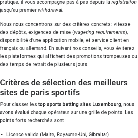
pratique, il vous accompagne pas à pas depuis la
registration
jusqu’au premier
withdrawal
.
Nous nous concentrons sur des critères concrets : vitesse
des dépôts, exigences de mise (
wagering requirements
),
disponibilité d’une application mobile, et service client en
français ou allemand. En suivant nos conseils, vous éviterez
les plateformes qui affichent des promotions trompeuses ou
des temps de retrait de plusieurs jours.
Critères de sélection des meilleurs
sites de paris sportifs
Pour classer les
top sports betting sites Luxembourg
, nous
avons évalué chaque opérateur sur une grille de points. Les
points forts recherchés sont :
Licence valide (Malte, Royaume-Uni, Gibraltar)