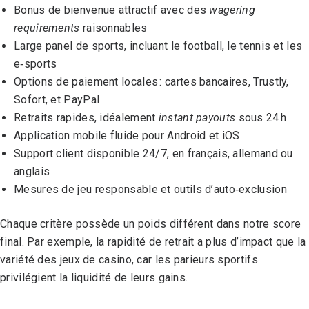
Bonus de bienvenue attractif avec des
wagering
requirements
raisonnables
Large panel de sports, incluant le football, le tennis et les
e‑sports
Options de paiement locales : cartes bancaires, Trustly,
Sofort, et PayPal
Retraits rapides, idéalement
instant payouts
sous 24 h
Application mobile fluide pour Android et iOS
Support client disponible 24/7, en français, allemand ou
anglais
Mesures de jeu responsable et outils d’auto‑exclusion
Chaque critère possède un poids différent dans notre score
final. Par exemple, la rapidité de retrait a plus d’impact que la
variété des jeux de casino, car les parieurs sportifs
privilégient la liquidité de leurs gains.