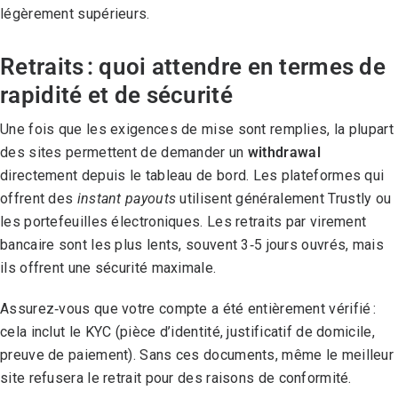
légèrement supérieurs.
Retraits : quoi attendre en termes de
rapidité et de sécurité
Une fois que les exigences de mise sont remplies, la plupart
des sites permettent de demander un
withdrawal
directement depuis le tableau de bord. Les plateformes qui
offrent des
instant payouts
utilisent généralement Trustly ou
les portefeuilles électroniques. Les retraits par virement
bancaire sont les plus lents, souvent 3‑5 jours ouvrés, mais
ils offrent une sécurité maximale.
Assurez‑vous que votre compte a été entièrement vérifié :
cela inclut le KYC (pièce d’identité, justificatif de domicile,
preuve de paiement). Sans ces documents, même le meilleur
site refusera le retrait pour des raisons de conformité.