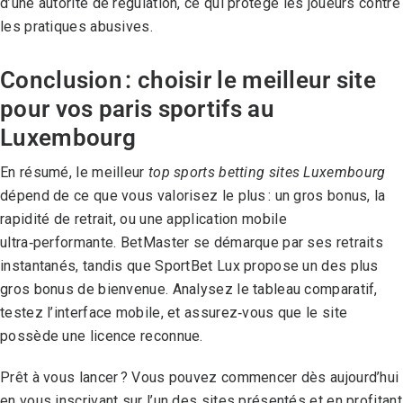
d’une autorité de régulation, ce qui protège les joueurs contre
les pratiques abusives.
Conclusion : choisir le meilleur site
pour vos paris sportifs au
Luxembourg
En résumé, le meilleur
top sports betting sites Luxembourg
dépend de ce que vous valorisez le plus : un gros bonus, la
rapidité de retrait, ou une application mobile
ultra‑performante. BetMaster se démarque par ses retraits
instantanés, tandis que SportBet Lux propose un des plus
gros bonus de bienvenue. Analysez le tableau comparatif,
testez l’interface mobile, et assurez‑vous que le site
possède une licence reconnue.
Prêt à vous lancer ? Vous pouvez commencer dès aujourd’hui
en vous inscrivant sur l’un des sites présentés et en profitant