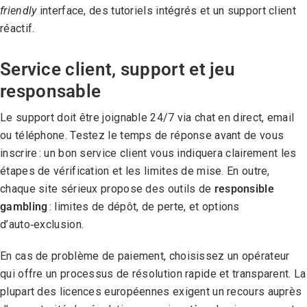
friendly
interface, des tutoriels intégrés et un support client
réactif.
Service client, support et jeu
responsable
Le support doit être joignable 24/7 via chat en direct, email
ou téléphone. Testez le temps de réponse avant de vous
inscrire : un bon service client vous indiquera clairement les
étapes de vérification et les limites de mise. En outre,
chaque site sérieux propose des outils de
responsible
gambling
: limites de dépôt, de perte, et options
d’auto‑exclusion.
En cas de problème de paiement, choisissez un opérateur
qui offre un processus de résolution rapide et transparent. La
plupart des licences européennes exigent un recours auprès