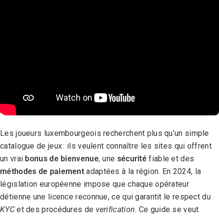
Les joueurs luxembourgeois recherchent plus qu’un simple
catalogue de jeux : ils veulent connaître les sites qui offrent
un vrai
bonus de bienvenue
, une
sécurité
fiable et des
méthodes de paiement
adaptées à la région. En 2024, la
législation européenne impose que chaque opérateur
détienne une licence reconnue, ce qui garantit le respect du
KYC
et des procédures de
verification
. Ce guide se veut