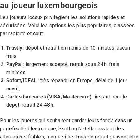
au joueur luxembourgeois
Les joueurs locaux privilégient les solutions rapides et
sécurisées. Voici les options les plus populaires, classées
par rapidité et coût :
Trustly
: dépôt et retrait en moins de 10 minutes, aucun
frais.
PayPal
: largement accepté, retrait sous 24 h, frais
minimes.
Sofort/IDEAL
: très répandu en Europe, délai de 1 jour
ouvré.
Cartes bancaires (VISA/Mastercard)
: instant pour le
dépôt, retrait 24‑48 h.
Pour les joueurs qui souhaitent garder leurs fonds dans un
portefeuille électronique, Skrill ou Neteller restent des
alternatives fiables, même si les frais de retrait peuvent être