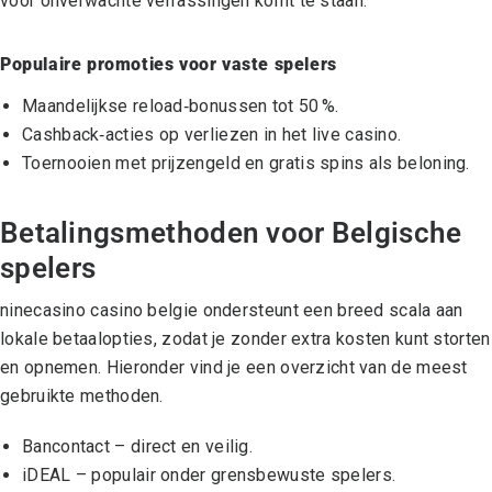
voor onverwachte verrassingen komt te staan.
Populaire promoties voor vaste spelers
Maandelijkse reload‑bonussen tot 50 %.
Cashback‑acties op verliezen in het live casino.
Toernooien met prijzengeld en gratis spins als beloning.
Betalingsmethoden voor Belgische
spelers
ninecasino casino belgie ondersteunt een breed scala aan
lokale betaalopties, zodat je zonder extra kosten kunt storten
en opnemen. Hieronder vind je een overzicht van de meest
gebruikte methoden.
Bancontact – direct en veilig.
iDEAL – populair onder grensbewuste spelers.