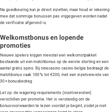
Na goedkeuring kun je direct inzetten, maar houd er rekening
mee dat sommige bonussen pas vrijgegeven worden nadat
de verificatie afgerond is.
Welkomstbonus en lopende
promoties
Nieuwe spelers krijgen meestal een welkomstpakket
bestaande uit een matchbonus op de eerste storting en een
aantal gratis spins. Bij ninecasino casino belgie bedraagt de
matchbonus vaak 100 % tot €200, met een inzetvereiste van
30 × bonusbedrag.
Let op: de wagering‑requirements (inzetvereisten)
verschillen per promotie. Het is verstandig om de
bonusvoorwaarden te lezen voordat je begint, zodat je niet