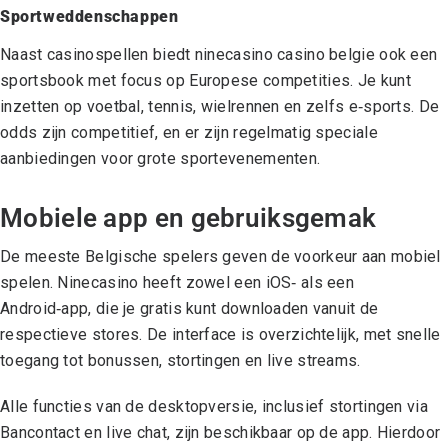
Sportweddenschappen
Naast casinospellen biedt ninecasino casino belgie ook een
sportsbook met focus op Europese competities. Je kunt
inzetten op voetbal, tennis, wielrennen en zelfs e‑sports. De
odds zijn competitief, en er zijn regelmatig speciale
aanbiedingen voor grote sportevenementen.
Mobiele app en gebruiksgemak
De meeste Belgische spelers geven de voorkeur aan mobiel
spelen. Ninecasino heeft zowel een iOS‑ als een
Android‑app, die je gratis kunt downloaden vanuit de
respectieve stores. De interface is overzichtelijk, met snelle
toegang tot bonussen, stortingen en live streams.
Alle functies van de desktopversie, inclusief stortingen via
Bancontact en live chat, zijn beschikbaar op de app. Hierdoor