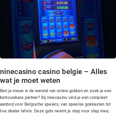
ninecasino casino belgie – Alles
wat je moet weten
Ben je nieuw in de wereld van online gokken en zoek je een
betrouwbare partner? Bij
ninecasino
vind je een compleet
aanbod voor Belgische spelers, van speelse gokkasten tot
live dealer tafels. Deze gids neemt je stap voor stap mee,