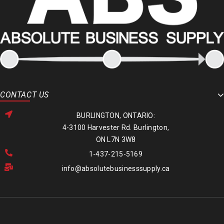
CONTACT US
BURLINGTON, ONTARIO:
4-3100 Harvester Rd. Burlington,
ON L7N 3W8
1-437-215-5169
info@absolutebusinesssupply.ca