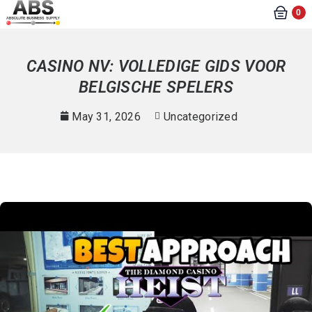
0
CASINO NV: VOLLEDIGE GIDS VOOR
BELGISCHE SPELERS
May 31, 2026
Uncategorized