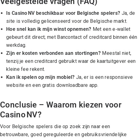
Veelgestelde vragen (FAQ)
Is Casino NV beschikbaar voor Belgische spelers?
Ja, de
site is volledig gelicenseerd voor de Belgische markt.
Hoe snel kan ik mijn winst opnemen?
Met een e‑wallet
gebeurt dit direct; met Bancontact of creditcard binnen één
werkdag.
Zijn er kosten verbonden aan stortingen?
Meestal niet,
tenzij je een creditcard gebruikt waar de kaartuitgever een
kleine fee rekent.
Kan ik spelen op mijn mobiel?
Ja, er is een responsieve
website en een gratis downloadbare app.
Conclusie – Waarom kiezen voor
Casino NV?
Voor Belgische spelers die op zoek zijn naar een
betrouwbare, goed gereguleerde en gebruiksvriendelijke