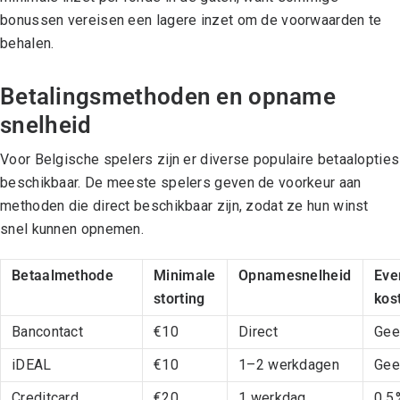
bonussen vereisen een lagere inzet om de voorwaarden te
behalen.
Betalingsmethoden en opname
snelheid
Voor Belgische spelers zijn er diverse populaire betaalopties
beschikbaar. De meeste spelers geven de voorkeur aan
methoden die direct beschikbaar zijn, zodat ze hun winst
snel kunnen opnemen.
Betaalmethode
Minimale
Opnamesnelheid
Eve
storting
kos
Bancontact
€10
Direct
Gee
iDEAL
€10
1–2 werkdagen
Gee
Creditcard
€20
1 werkdag
0,5 