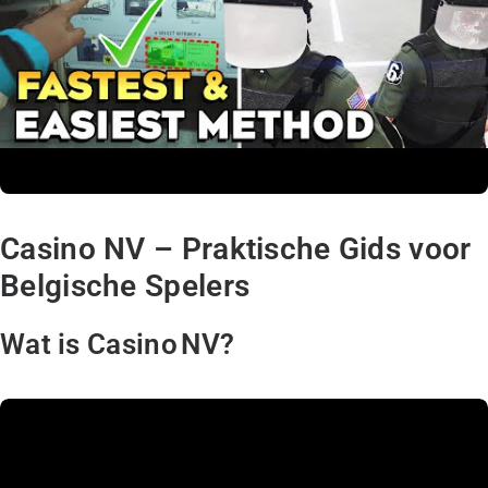
Casino NV – Praktische Gids voor
Belgische Spelers
Wat is Casino NV?