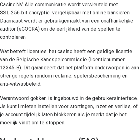
Casino NV. Alle communicatie wordt versleuteld met
SSL‑256‑bit encryptie, vergelijkbaar met online bankieren.
Daarnaast wordt er gebruikgemaakt van een onafhankelijke
auditor (eCOGRA) om de eerlijkheid van de spellen te
controleren.
Wat betreft licenties: het casino heeft een geldige licentie
van de Belgische Kansspelcommissie (licentienummer
12345‑B). Dit garandeert dat het platform onderworpen is aan
strenge regels rondom reclame, spelersbescherming en
anti‑witwasbeleid.
Verantwoord gokken is ingebouwd in de gebruikersinterface.
Je kunt limieten instellen voor stortingen, inzet en verlies, of
je account tijdelijk laten blokkeren als je merkt dat je het
moeilijk vindt om te stoppen.