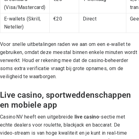
(Visa/Mastercard)
tran
E-wallets (Skrill,
€20
Direct
Gee
Neteller)
Voor snelle uitbetalingen raden we aan om een e‑wallet te
gebruiken, omdat deze meestal binnen enkele minuten wordt
verwerkt. Houd er rekening mee dat de casino‑beheerder
soms extra verificatie vraagt bij grote opnames, om de
veiligheid te waarborgen.
Live casino, sportweddenschappen
en mobiele app
Casino NV heeft een uitgebreide
live casino
-sectie met
echte dealers voor roulette, blackjack en baccarat. De
video‑stream is van hoge kwaliteit en je kunt in real‑time