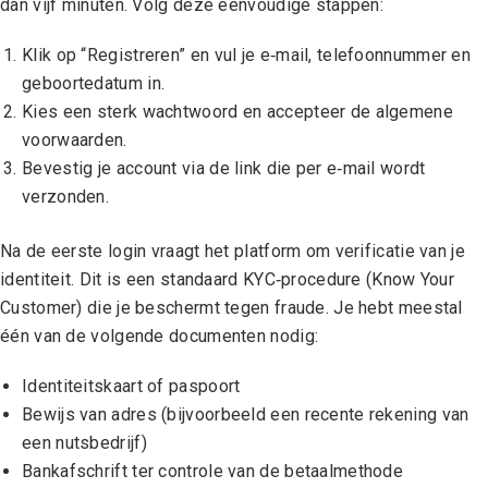
dan vijf minuten. Volg deze eenvoudige stappen:
Klik op “Registreren” en vul je e‑mail, telefoonnummer en
geboortedatum in.
Kies een sterk wachtwoord en accepteer de algemene
voorwaarden.
Bevestig je account via de link die per e‑mail wordt
verzonden.
Na de eerste login vraagt het platform om verificatie van je
identiteit. Dit is een standaard KYC‑procedure (Know Your
Customer) die je beschermt tegen fraude. Je hebt meestal
één van de volgende documenten nodig:
Identiteitskaart of paspoort
Bewijs van adres (bijvoorbeeld een recente rekening van
een nutsbedrijf)
Bankafschrift ter controle van de betaalmethode