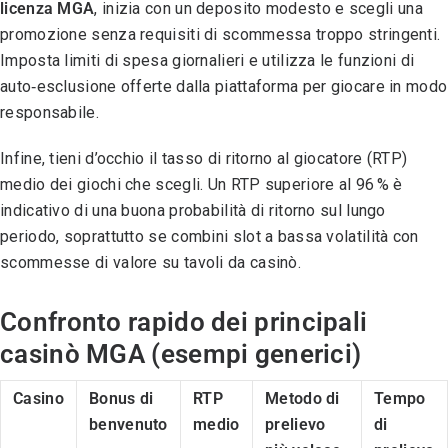
licenza MGA
, inizia con un deposito modesto e scegli una
promozione senza requisiti di scommessa troppo stringenti.
Imposta limiti di spesa giornalieri e utilizza le funzioni di
auto‑esclusione offerte dalla piattaforma per giocare in modo
responsabile.
Infine, tieni d’occhio il tasso di ritorno al giocatore (RTP)
medio dei giochi che scegli. Un RTP superiore al 96 % è
indicativo di una buona probabilità di ritorno sul lungo
periodo, soprattutto se combini slot a bassa volatilità con
scommesse di valore su tavoli da casinò.
Confronto rapido dei principali
casinò MGA (esempi generici)
Casino
Bonus di
RTP
Metodo di
Tempo
benvenuto
medio
prelievo
di