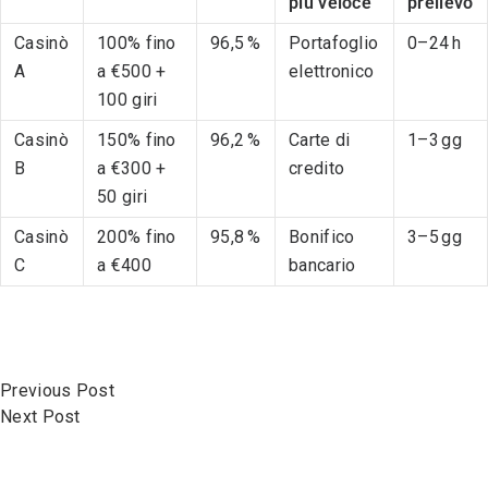
più veloce
prelievo
Casinò
100% fino
96,5 %
Portafoglio
0–24 h
A
a €500 +
elettronico
100 giri
Casinò
150% fino
96,2 %
Carte di
1–3 gg
B
a €300 +
credito
50 giri
Casinò
200% fino
95,8 %
Bonifico
3–5 gg
C
a €400
bancario
Previous Post
Next Post