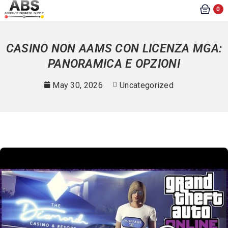
0
CASINO NON AAMS CON LICENZA MGA:
PANORAMICA E OPZIONI
May 30, 2026
Uncategorized