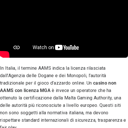
In Italia, il termine AAMS indica la licenza rilasciata
dall’Agenzia delle Dogane e dei Monopoli, l’autorità
tradizionale per il gioco d’azzardo online. Un
casino non
AAMS con licenza MGA
è invece un operatore che ha
ottenuto la certificazione dalla Malta Gaming Authority, una
delle autorità più riconosciute a livello europeo. Questi siti
non sono soggetti alla normativa italiana, ma devono
rispettare standard internazionali di sicurezza, trasparenza e
fair play.