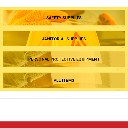
SAFETY SUPPLIES
JANITORIAL SUPPLIES
PERSONAL PROTECTIVE EQUIPMENT
ALL ITEMS