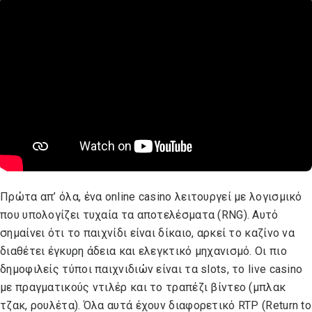
Πρώτα απ’ όλα, ένα online casino λειτουργεί με λογισμικό
που υπολογίζει τυχαία τα αποτελέσματα (RNG). Αυτό
σημαίνει ότι το παιχνίδι είναι δίκαιο, αρκεί το καζίνο να
διαθέτει έγκυρη άδεια και ελεγκτικό μηχανισμό. Οι πιο
δημοφιλείς τύποι παιχνιδιών είναι τα slots, το live casino
με πραγματικούς ντιλέρ και το τραπέζι βίντεο (μπλακ
τζακ, ρουλέτα). Όλα αυτά έχουν διαφορετικό RTP (Return to