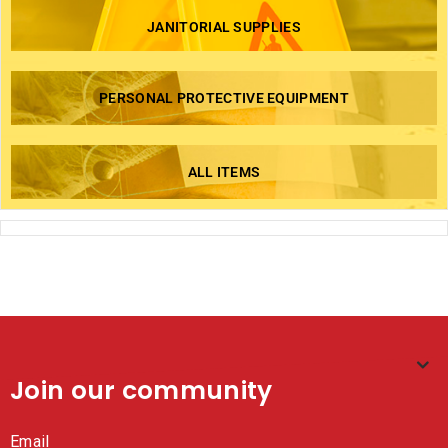
JANITORIAL SUPPLIES
PERSONAL PROTECTIVE EQUIPMENT
ALL ITEMS
Join our community
Email