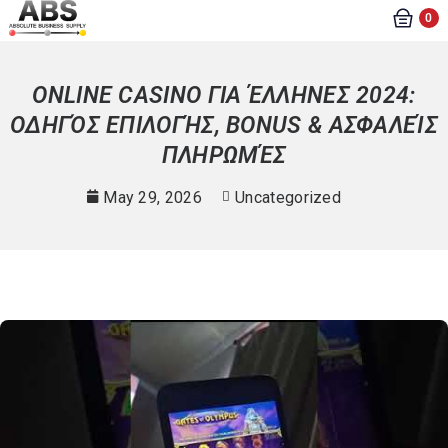
0
ONLINE CASINO ΓΙΑ ΈΛΛΗΝΕΣ 2024:
ΟΔΗΓΌΣ ΕΠΙΛΟΓΉΣ, BONUS & ΑΣΦΑΛΕΊΣ
ΠΛΗΡΩΜΈΣ
May 29, 2026
Uncategorized