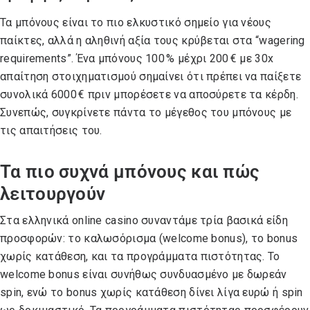
Τα μπόνους είναι το πιο ελκυστικό σημείο για νέους
παίκτες, αλλά η αληθινή αξία τους κρύβεται στα “wagering
requirements”. Ένα μπόνους 100 % μέχρι 200 € με 30x
απαίτηση στοιχηματισμού σημαίνει ότι πρέπει να παίξετε
συνολικά 6000 € πριν μπορέσετε να αποσύρετε τα κέρδη.
Συνεπώς, συγκρίνετε πάντα το μέγεθος του μπόνους με
τις απαιτήσεις του.
Τα πιο συχνά μπόνους και πώς
λειτουργούν
Στα ελληνικά online casino συναντάμε τρία βασικά είδη
προσφορών: το καλωσόρισμα (welcome bonus), το bonus
χωρίς κατάθεση, και τα προγράμματα πιστότητας. Το
welcome bonus είναι συνήθως συνδυασμένο με δωρεάν
spin, ενώ το bonus χωρίς κατάθεση δίνει λίγα ευρώ ή spin