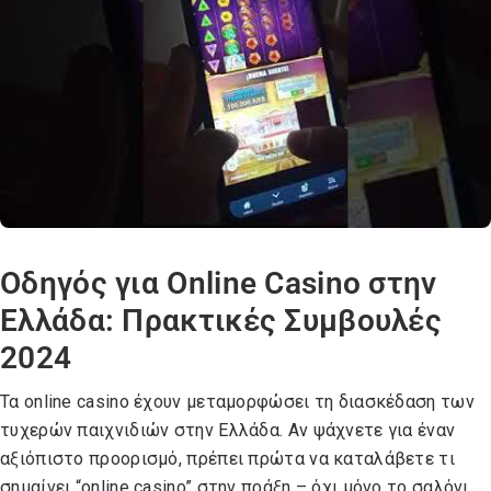
Οδηγός για Online Casino στην
Ελλάδα: Πρακτικές Συμβουλές
2024
Τα online casino έχουν μεταμορφώσει τη διασκέδαση των
τυχερών παιχνιδιών στην Ελλάδα. Αν ψάχνετε για έναν
αξιόπιστο προορισμό, πρέπει πρώτα να καταλάβετε τι
σημαίνει “online casino” στην πράξη – όχι μόνο το σαλόνι