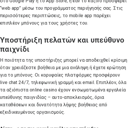
στο Google Play ή το App Store, ή εάν το καζίνο προσφέρει
“web app” μέσω του προγράμματος περιήγησής σας. Στις
περισσότερες περιπτώσεις, το mobile app παρέχει
επιπλέον μπόνους για τους χρήστες του.
Υποστήριξη πελατών και υπεύθυνο
παιχνίδι
Η ποιότητα της υποστήριξης μπορεί να αποδειχθεί κρίσιμη
όταν χρειάζεστε βοήθεια με μια ανάληψη ή έχετε ερώτηση
για το μπόνους. Οι κορυφαίες πλατφόρμες προσφέρουν
live chat 24/7, τηλεφωνική γραμμή και email. Επιπλέον, όλα
τα αξιόπιστα online casino έχουν ενσωματωμένα εργαλεία
υπεύθυνης παιγνιδίας – αυτο-αποκλεισμός, όρια
καταθέσεων και δυνατότητα λήψης βοήθειας από
εξειδικευμένους οργανισμούς.