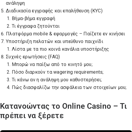
ανάληψη
Διαδικασία εγγραφής και επαλήθευση (KYC)
Βήμα‑βήμα εγγραφή
Τι έγγραφα ζητούνται
Πλατφόρμα mobile & εφαρμογές – Παίζετε εν κινήσει
Υποστήριξη πελατών και υπεύθυνο παιχνίδι
Λίστα με τα πιο κοινά κανάλια υποστήριξης
Συχνές ερωτήσεις (FAQ)
Μπορώ να παίξω από το κινητό μου;
Πόσο διαρκούν τα wagering requirements;
Τι κάνω αν η ανάληψη μου καθυστερήσει;
Πώς διασφαλίζω την ασφάλεια των στοιχείων μου;
Κατανοώντας το Online Casino – Τι
πρέπει να ξέρετε