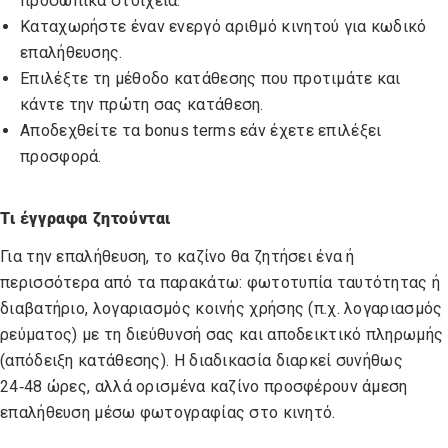
προσωπικά στοιχεία.
Καταχωρήστε έναν ενεργό αριθμό κινητού για κωδικό
επαλήθευσης.
Επιλέξτε τη μέθοδο κατάθεσης που προτιμάτε και
κάντε την πρώτη σας κατάθεση.
Αποδεχθείτε τα bonus terms εάν έχετε επιλέξει
προσφορά.
Τι έγγραφα ζητούνται
Για την επαλήθευση, το καζίνο θα ζητήσει ένα ή
περισσότερα από τα παρακάτω: φωτοτυπία ταυτότητας ή
διαβατήριο, λογαριασμός κοινής χρήσης (π.χ. λογαριασμός
ρεύματος) με τη διεύθυνσή σας και αποδεικτικό πληρωμής
(απόδειξη κατάθεσης). Η διαδικασία διαρκεί συνήθως
24‑48 ώρες, αλλά ορισμένα καζίνο προσφέρουν άμεση
επαλήθευση μέσω φωτογραφίας στο κινητό.