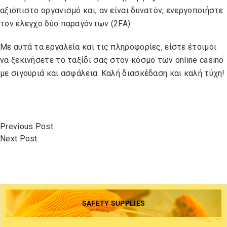
αξιόπιστο οργανισμό και, αν είναι δυνατόν, ενεργοποιήστε
τον έλεγχο δύο παραγόντων (2FA).
Με αυτά τα εργαλεία και τις πληροφορίες, είστε έτοιμοι
να ξεκινήσετε το ταξίδι σας στον κόσμο των online casino
με σιγουριά και ασφάλεια. Καλή διασκέδαση και καλή τύχη!
Previous Post
Next Post
SAFETY SUPPLIES