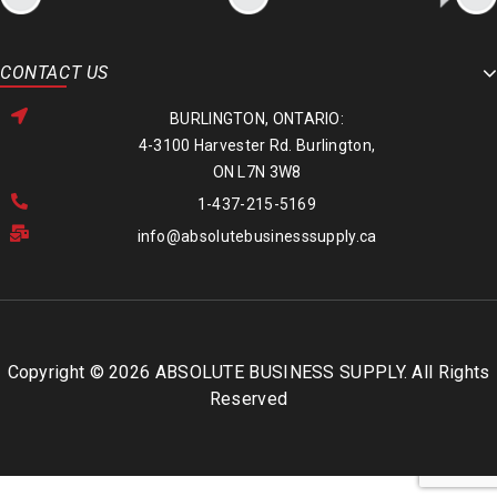
CONTACT US
BURLINGTON, ONTARIO:
4-3100 Harvester Rd. Burlington,
ON L7N 3W8
1-437-215-5169
info@absolutebusinesssupply.ca
Copyright © 2026 ABSOLUTE BUSINESS SUPPLY. All Rights
Reserved